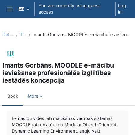
Skip to main content
You are currently using guest
Log
access
in
Side panel
DatZT009
Topic 3
Imants Gorbāns. MOODLE e-mācību ieviešanas profesionālās izglītības iestādēs koncepcija
Imants Gorbāns. MOODLE e-mācību
ieviešanas profesionālās izglītības
iestādēs koncepcija
Book
More
Completion requirements
E-mācību vides jeb mācīšanās vadības sistēmas
MOODLE (abreviatūra no Modular Object-Oriented
Dynamic Learning Environment, angļu val.)