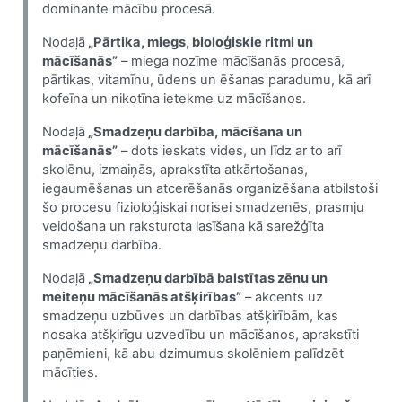
dominante mācību procesā.
Nodaļā
„Pārtika, miegs, bioloģiskie ritmi un
mācīšanās”
– miega nozīme mācīšanās procesā,
pārtikas, vitamīnu, ūdens un ēšanas paradumu, kā arī
kofeīna un nikotīna ietekme uz mācīšanos.
Nodaļā
„Smadzeņu darbība, mācīšana un
mācīšanās”
– dots ieskats vides, un līdz ar to arī
skolēnu, izmaiņās, aprakstīta atkārtošanas,
iegaumēšanas un atcerēšanās organizēšana atbilstoši
šo procesu fizioloģiskai norisei smadzenēs, prasmju
veidošana un raksturota lasīšana kā sarežģīta
smadzeņu darbība.
Nodaļā
„Smadzeņu darbībā balstītas zēnu un
meiteņu mācīšanās atšķirības”
– akcents uz
smadzeņu uzbūves un darbības atšķirībām, kas
nosaka atšķirīgu uzvedību un mācīšanos, aprakstīti
paņēmieni, kā abu dzimumus skolēniem palīdzēt
mācīties.