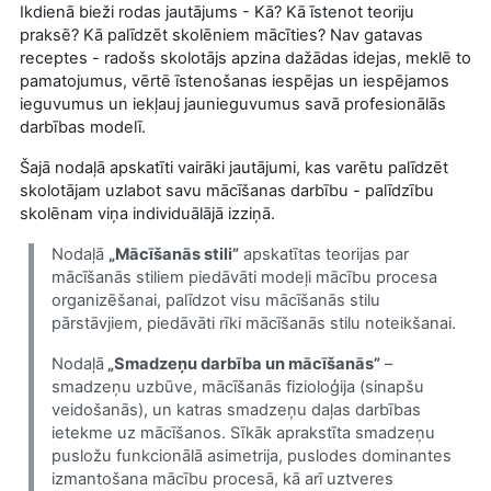
Ikdienā bieži rodas jautājums - Kā? Kā īstenot teoriju
praksē? Kā palīdzēt skolēniem mācīties? Nav gatavas
receptes - radošs skolotājs apzina dažādas idejas, meklē to
pamatojumus, vērtē īstenošanas iespējas un iespējamos
ieguvumus un iekļauj jaunieguvumus savā profesionālās
darbības modelī.
Šajā nodaļā apskatīti vairāki jautājumi, kas varētu palīdzēt
skolotājam uzlabot savu mācīšanas darbību - palīdzību
skolēnam viņa individuālājā izziņā.
Nodaļā
„Mācīšanās stili”
apskatītas teorijas par
mācīšanās stiliem piedāvāti modeļi mācību procesa
organizēšanai, palīdzot visu mācīšanās stilu
pārstāvjiem, piedāvāti rīki mācīšanās stilu noteikšanai.
Nodaļā
„Smadzeņu darbība un mācīšanās”
–
smadzeņu uzbūve, mācīšanās fizioloģija (sinapšu
veidošanās), un katras smadzeņu daļas darbības
ietekme uz mācīšanos. Sīkāk aprakstīta smadzeņu
pusložu funkcionālā asimetrija, puslodes dominantes
izmantošana mācību procesā, kā arī uztveres