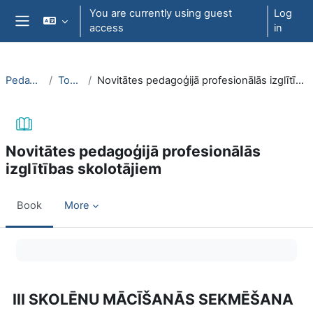
Skip to main content
You are currently using guest
Log
access
in
Side panel
PedaT038
Topic 7
Novitātes pedagoģijā profesionālās izglītības skolotājiem
Novitātes pedagoģijā profesionālās
izglītības skolotājiem
Book
More
Completion requirements
III SKOLĒNU MĀCĪŠANĀS SEKMĒŠANA