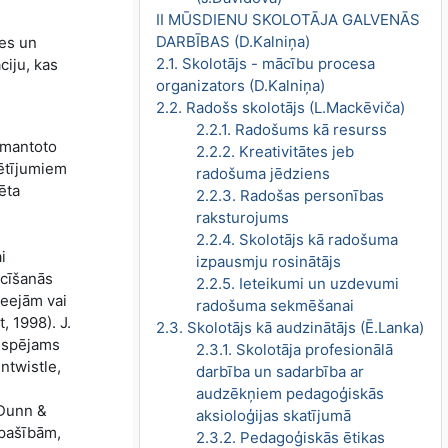
II MŪSDIENU SKOLOTĀJA GALVENĀS
DARBĪBAS (D.Kalniņa)
mes un
2.1. Skolotājs - mācību procesa
ciju, kas
organizators (D.Kalniņa)
2.2. Radošs skolotājs (L.Mackēviča)
2.2.1. Radošums kā resurss
izmantoto
2.2.2. Kreativitātes jeb
pētījumiem
radošuma jēdziens
ēta
2.2.3. Radošas personības
raksturojums
2.2.4. Skolotājs kā radošuma
i
izpausmju rosinātājs
ācīšanās
2.2.5. Ieteikumi un uzdevumi
ieejām vai
radošuma sekmēšanai
, 1998). J.
2.3. Skolotājs kā audzinātājs (Ē.Lanka)
iespējams
2.3.1. Skolotāja profesionālā
ntwistle,
darbība un sadarbība ar
audzēkņiem pedagoģiskās
 Dunn &
aksioloģijas skatījumā
īpašībām,
2.3.2. Pedagoģiskās ētikas