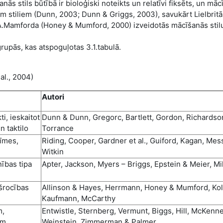
nās stils būtībā ir bioloģiski noteikts un relatīvi fiksēts, un māc
em stiliem (Dunn, 2003; Dunn & Griggs, 2003), savukārt Lielbritā
 A.Mamforda (Honey & Mumford, 2000) izveidotās mācīšanās stil
rupās, kas atspoguļotas 3.1.tabulā.
 al., 2004)
Autori
i, ieskaitot
Dunn & Dunn, Gregorc, Bartlett, Gordon, Richardso
n taktilo
Torrance
zīmes,
Riding, Cooper, Gardner et al., Guiford, Kagan, Mess
Witkin
nības tipa
Apter, Jackson, Myers – Briggs, Epstein & Meier, Mil
kšrocības
Allinson & Hayes, Herrmann, Honey & Mumford, Kol
Kaufmann, McCarthy
m,
Entwistle, Sternberg, Vermunt, Biggs, Hill, McKenn
ām
Weinstein, Zimmerman & Palmer