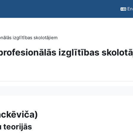
Eng
nālās izglītības skolotājiem
rofesionālās izglītības skolot
ackēviča)
u teorijās