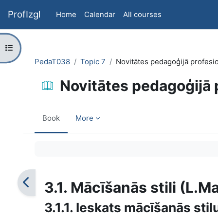
Skip to main content
ProfIzgl
Home
Calendar
All courses
Open course index
PedaT038
Topic 7
Novitātes pedagoģijā profesio
Novitātes pedagoģijā p
Book
More
Completion requirements
3.1. Mācīšanās stili (L.M
3.1.1. Ieskats mācīšanās stil