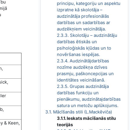
ību
principu, kategoriju un aspektu
nijā
izpratne kā skolotāja –
u
audzinātāja profesionālās
darbības un sadarbības ar
audzēkņiem veicinātāja.
2.3.3. Skolotāju – audzinātāju
darbības ētiskās un
psiholoģiskās kļūdas un to
novēršanas iespējas.
2.3.4. Audzinātājdarbības
nozīme audzēkņa dzīves
n,
prasmju, paškoncepcijas un
identitātes veicināšanā.
ick,
2.3.5. Grupas audzinātāja
darbības funkciju un
ler
pienākumu, audzinātajdarbības
satura un metožu aplūkojums.
b,
3.1. Mācīšanās stili (L.Mackēviča)
3.1.1. Ieskats mācīšanās stilu
ey & Keen,
teorijās