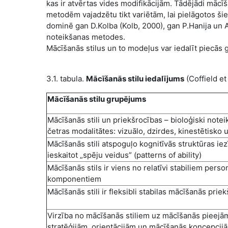
kas ir atvērtas vides modifikācijām. Tādējādi mācīša
metodēm vajadzētu tikt variētām, lai pielāgotos ši
dominē gan D.Kolba (Kolb, 2000), gan P.Hanija un
noteikšanas metodes.
Mācīšanās stilus un to modeļus var iedalīt piecās g
3.1. tabula.
Mācīšanās stilu iedalījums
(Coffield et
Mācīšanās stilu grupējums
Mācīšanās stili un priekšrocības – bioloģiski noteikt
četras modalitātes: vizuālo, dzirdes, kinestētisko u
Mācīšanās stili atspoguļo kognitīvās struktūras ie
ieskaitot „spēju veidus” (patterns of ability)
Mācīšanās stils ir viens no relatīvi stabiliem perso
komponentiem
Mācīšanās stili ir fleksibli stabilas mācīšanās prie
Virzība no mācīšanās stiliem uz mācīšanās pieejā
stratēģijām, orientācijām un mācīšanās koncepcij