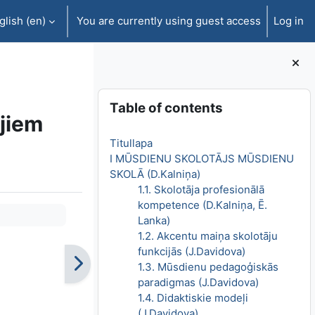
lish ‎(en)‎
You are currently using guest access
Log in
Blocks
Skip Table of contents
Table of contents
ājiem
Titullapa
I MŪSDIENU SKOLOTĀJS MŪSDIENU
SKOLĀ (D.Kalniņa)
1.1. Skolotāja profesionālā
kompetence (D.Kalniņa, Ē.
Lanka)
1.2. Akcentu maiņa skolotāju
funkcijās (J.Davidova)
1.3. Mūsdienu pedagoģiskās
paradigmas (J.Davidova)
1.4. Didaktiskie modeļi
(J.Davidova)