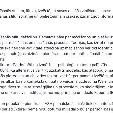
cīšanās stiliem, lūdzu, izvērtējiet savas esošās zināšanas, pras
ās stilu izpratnei un pielietojumam praksē, izmantojot informā
mācīšanās stilu dažādību. Pamatatziņām par mācīšanos un plašāk 
 par mācīšanas un mācīšanās procesu. Teorijas, kas izriet no 
fiska neironu aktivitāte attiecībā uz mācīšanos var tikt identific
 uz psiholoģijas atziņām, piemēram, par personības īpašībām un
atā.
kt precīzi definēti un izmērīti ar psiholoģisku testu palīdzību, la
004). Kā alternatīvs var tikt uzskatīts modelis, kas atspoguļo m
šanās pieredzes un citi vides faktori var būt par pamatu izvēlēm, p
šķirties atkarībā no konteksta un pat no veicamā uzdevuma (Vermunt
kognitīvos stilus ar stratēģijām un procesiem, ko skolotājiem ir 
u un kursa vai institūcijas normu, principu un ideālu kopumu (E
gi un populāri – piemēram, ASV pamatskolās plaši tiek izmantots
ju par strukturāli nemainīgu dotumu mijiedarbību ar personības 