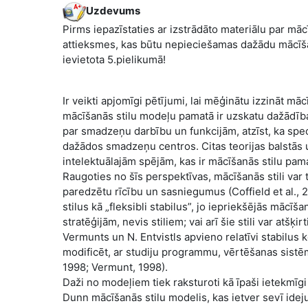
Uzdevums
Pirms iepazīstaties ar izstrādāto materiālu par mā
attieksmes, kas būtu nepieciešamas dažādu mācīšan
ievietota 5.pielikumā!
Ir veikti apjomīgi pētījumi, lai mēģinātu izzināt 
mācīšanās stilu modeļu pamatā ir uzskatu dažādība
par smadzeņu darbību un funkcijām, atzīst, ka speci
dažādos smadzeņu centros. Citas teorijas balstās
intelektuālajām spējām, kas ir mācīšanās stilu pam
Raugoties no šīs perspektīvas, mācīšanās stili var ti
paredzētu rīcību un sasniegumus (Coffield et al., 2
stilus kā „fleksibli stabilus”, jo iepriekšējās mācī
stratēģijām, nevis stiliem; vai arī šie stili var at
Vermunts un N. Entvistls apvieno relatīvi stabilus 
modificēt, ar studiju programmu, vērtēšanas sistēm
1998; Vermunt, 1998).
Daži no modeļiem tiek raksturoti kā īpaši ietekmī
Dunn mācīšanās stilu modelis, kas ietver sevī ide