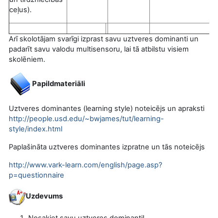
ceļus).
Arī skolotājam svarīgi izprast savu uztveres dominanti un
padarīt savu valodu multisensoru, lai tā atbilstu visiem
skolēniem.
Papildmateriāli
Uztveres dominantes (learning style) noteicējs un apraksti
http://people.usd.edu/~bwjames/tut/learning-
style/index.html
Paplašināta uztveres dominantes izpratne un tās noteicējs
http://www.vark-learn.com/english/page.asp?
p=questionnaire
Uzdevums
Nosakiet savu uztveres dominanti!