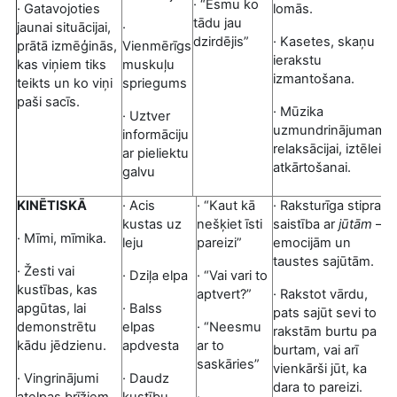
· “Esmu ko
· Gatavojoties
lomās.
tādu jau
jaunai situācijai,
·
dzirdējis”
· Kasetes, skaņu
prātā izmēģinās,
Vienmērīgs
ierakstu
kas viņiem tiks
muskuļu
izmantošana.
teikts un ko viņi
spriegums
paši sacīs.
· Mūzika
· Uztver
uzmundrinājumam,
informāciju
relaksācijai, iztēlei,
ar pieliektu
atkārtošanai.
galvu
KINĒTISKĀ
· Acis
· “Kaut kā
· Raksturīga stipra
kustas uz
nešķiet īsti
saistība ar
jūtām
–
· Mīmi, mīmika.
leju
pareizi”
emocijām un
taustes sajūtām.
· Žesti vai
· Dziļa elpa
· “Vai vari to
kustības, kas
aptvert?”
· Rakstot vārdu,
apgūtas, lai
· Balss
pats sajūt sevi to
demonstrētu
elpas
· “Neesmu
rakstām burtu pa
kādu jēdzienu.
apdvesta
ar to
burtam, vai arī
saskāries”
vienkārši jūt, ka
· Vingrinājumi
· Daudz
dara to pareizi.
atelpas brīžiem.
kustību
·