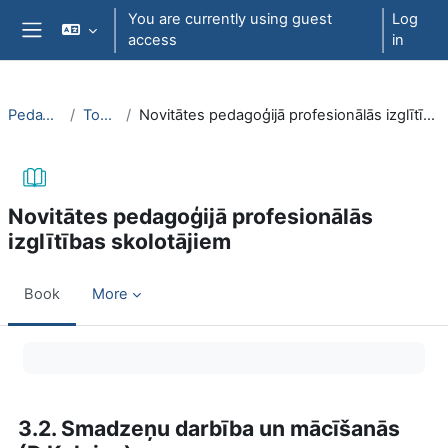
Skip to main content
You are currently using guest
Log
access
in
Side panel
PedaT038
Topic 7
Novitātes pedagoģijā profesionālās izglītības skolotājiem
Novitātes pedagoģijā profesionālās
izglītības skolotājiem
Book
More
Completion requirements
3.2. Smadzeņu darbība un mācīšanās