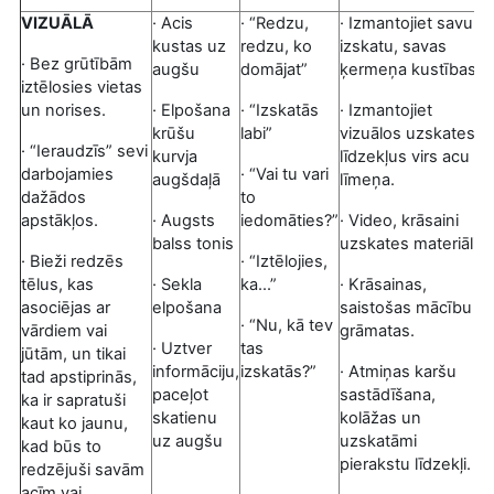
VIZUĀLĀ
· Acis
· “Redzu,
· Izmantojiet savu
kustas uz
redzu, ko
izskatu, savas
· Bez grūtībām
augšu
domājat”
ķermeņa kustības.
iztēlosies vietas
un norises.
· Elpošana
· “Izskatās
· Izmantojiet
krūšu
labi”
vizuālos uzskates
· “Ieraudzīs” sevi
kurvja
līdzekļus virs acu
darbojamies
· “Vai tu vari
augšdaļā
līmeņa.
dažādos
to
apstākļos.
· Augsts
iedomāties?”
· Video, krāsaini
balss tonis
uzskates materiāli.
· Bieži redzēs
· “Iztēlojies,
tēlus, kas
· Sekla
ka...”
· Krāsainas,
asociējas ar
elpošana
saistošas mācību
· “Nu, kā tev
vārdiem vai
grāmatas.
· Uztver
tas
jūtām, un tikai
informāciju,
izskatās?”
· Atmiņas karšu
tad apstiprinās,
paceļot
sastādīšana,
ka ir sapratuši
skatienu
kolāžas un
kaut ko jaunu,
uz augšu
uzskatāmi
kad būs to
pierakstu līdzekļi.
redzējuši savām
acīm vai