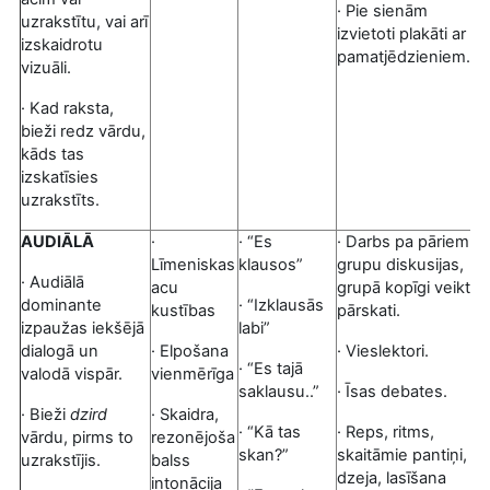
· Pie sienām
uzrakstītu, vai arī
izvietoti plakāti ar
izskaidrotu
pamatjēdzieniem.
vizuāli.
· Kad raksta,
bieži redz vārdu,
kāds tas
izskatīsies
uzrakstīts.
AUDIĀLĀ
·
· “Es
· Darbs pa pāriem,
Līmeniskas
klausos”
grupu diskusijas,
· Audiālā
acu
grupā kopīgi veikti
dominante
· “Izklausās
kustības
pārskati.
izpaužas iekšējā
labi”
dialogā un
· Elpošana
· Vieslektori.
· “Es tajā
valodā vispār.
vienmērīga
saklausu..”
· Īsas debates.
· Bieži
dzird
· Skaidra,
· “Kā tas
· Reps, ritms,
vārdu, pirms to
rezonējoša
skan?”
skaitāmie pantiņi,
uzrakstījis.
balss
dzeja, lasīšana
intonācija