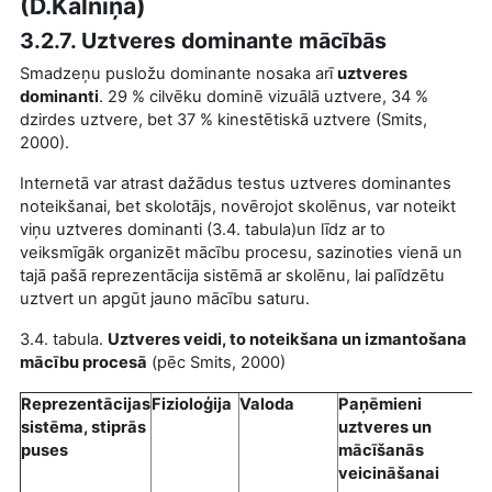
(D.Kalniņa)
3.2.7. Uztveres dominante mācībās
Smadzeņu pusložu dominante nosaka arī
uztveres
dominanti
. 29 % cilvēku dominē vizuālā uztvere, 34 %
dzirdes uztvere, bet 37 % kinestētiskā uztvere (Smits,
2000).
Internetā var atrast dažādus testus uztveres dominantes
noteikšanai, bet skolotājs, novērojot skolēnus, var noteikt
viņu uztveres dominanti (3.4. tabula)un līdz ar to
veiksmīgāk organizēt mācību procesu, sazinoties vienā un
tajā pašā reprezentācija sistēmā ar skolēnu, lai palīdzētu
uztvert un apgūt jauno mācību saturu.
3.4. tabula.
Uztveres veidi, to noteikšana un izmantošana
mācību procesā
(pēc Smits, 2000)
Reprezentācijas
Fizioloģija
Valoda
Paņēmieni
sistēma, stiprās
uztveres un
puses
mācīšanās
veicināšanai