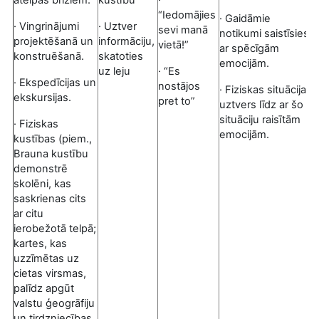
“Iedomājies
· Gaidāmie
· Vingrinājumi
· Uztver
sevi manā
notikumi saistīsies
projektēšanā un
informāciju,
vietā!”
ar spēcīgām
konstruēšanā.
skatoties
emocijām.
uz leju
· “Es
· Ekspedīcijas un
nostājos
· Fiziskas situācijas
ekskursijas.
pret to”
uztvers līdz ar šo
situāciju raisītām
· Fiziskas
emocijām.
kustības (piem.,
Brauna kustību
demonstrē
skolēni, kas
saskrienas cits
ar citu
ierobežotā telpā;
kartes, kas
uzzīmētas uz
cietas virsmas,
palīdz apgūt
valstu ģeogrāfiju
un tirdzniecības