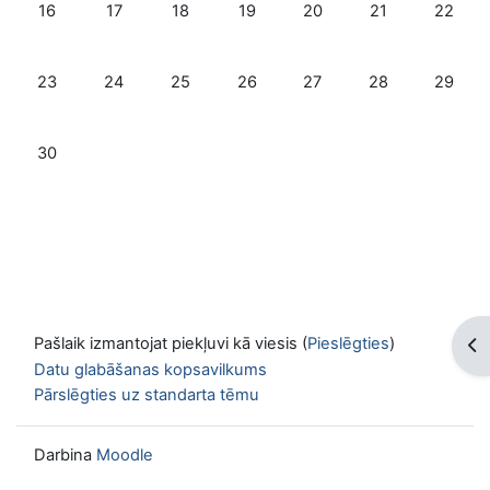
Nav notikumu, pirmdiena, 16. septembris
Nav notikumu, otrdiena, 17. septembris
Nav notikumu, trešdiena, 18. septembris
Nav notikumu, ceturtdiena, 19. se
Nav notikumu, piektdiena
Nav notikumu, se
Nav noti
16
17
18
19
20
21
22
Nav notikumu, pirmdiena, 23. septembris
Nav notikumu, otrdiena, 24. septembris
Nav notikumu, trešdiena, 25. septembris
Nav notikumu, ceturtdiena, 26. se
Nav notikumu, piektdiena,
Nav notikumu, se
Nav noti
23
24
25
26
27
28
29
Nav notikumu, pirmdiena, 30. septembris
30
Pašlaik izmantojat piekļuvi kā viesis (
Pieslēgties
)
Atv
Datu glabāšanas kopsavilkums
Pārslēgties uz standarta tēmu
Darbina
Moodle