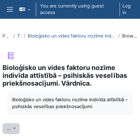
Skip to main content
You are currently using guest
Log
access
in
Side panel
PsihT000
Topic 6
Bioloģisko un vides faktoru nozīme indivīda attīstībā – psihiskās veselības priekšnosacījumi. Vārdnīca.
Browse by alphabet
Bioloģisko un vides faktoru nozīme
indivīda attīstībā – psihiskās veselības
priekšnosacījumi. Vārdnīca.
Completion requirements
Bioloģisko un vides faktoru nozīme indivīda attīstībā –
psihiskās veselības priekšnosacījumi.
Export entries
...