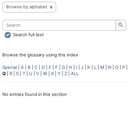
Browse the glossary using this index
Search
Searc
Search full text
Browse the glossary using this index
Special
|
A
|
B
|
C
|
D
|
E
|
F
|
G
|
H
|
I
|
J
|
K
|
L
|
M
|
N
|
O
|
P
|
Q
|
R
|
S
|
T
|
U
|
V
|
W
|
X
|
Y
|
Z
|
ALL
No entries found in this section