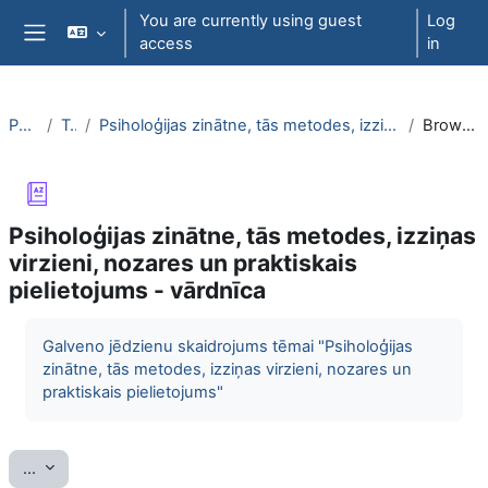
Skip to main content
You are currently using guest
Log
access
in
Side panel
PsihT000
Topic 1
Psiholoģijas zinātne, tās metodes, izziņas virzieni, nozares un praktiskais pielietojums - vārdnīca
Browse by alphabet
Psiholoģijas zinātne, tās metodes, izziņas
virzieni, nozares un praktiskais
pielietojums - vārdnīca
Completion requirements
Galveno jēdzienu skaidrojums tēmai "Psiholoģijas
zinātne, tās metodes, izziņas virzieni, nozares un
praktiskais pielietojums"
Export entries
...