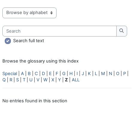
Browse the glossary using this index
Search
Searc
Search full text
Browse the glossary using this index
Special
|
A
|
B
|
C
|
D
|
E
|
F
|
G
|
H
|
I
|
J
|
K
|
L
|
M
|
N
|
O
|
P
|
Q
|
R
|
S
|
T
|
U
|
V
|
W
|
X
|
Y
|
Z
|
ALL
No entries found in this section