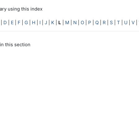
ry using this index
|
D
|
E
|
F
|
G
|
H
|
I
|
J
|
K
|
L
|
M
|
N
|
O
|
P
|
Q
|
R
|
S
|
T
|
U
|
V
|
in this section