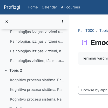
Skip to main content
Psiholoģijas zinātne, tās metodes - prezentācija audzēkņiem
ProfIzgl
Home
Calendar
All courses
Psiholoģijas zinātne, tās metodes - materiāls skolotājiem
Psiholoģijas zinātne, tās metodes - tests
PsihT000
Topi
Psiholoģijas izziņas virzieni un praktiskais pielietojums - prezentācija audzēkņiem
Emoc
Psiholoģijas izziņas virzieni un praktiskais pielietojums - materiāls skolotājiem
Psiholoģijas izziņas virzieni, nozares un praktiskais pielietojums - tests
Completion re
Terminu vārdnī
Psiholoģijas zinātne, tās metodes, izziņas virzieni, nozares un praktiskais pielietojums - vārdnīca
Topic 2
Collapse
Kognitīvo procesu sistēma. Prezentācija audzēkņiem.
Kognitīvo procesu sistēma. Palīgmateriāls skolotājam.Uzdevumi. Vārdnīca.
Browse the glossa
Kognitīvo procesu sistēma. Pārbaudes jautājumi.