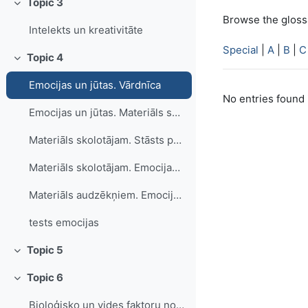
Topic 3
Collapse
Browse the glossa
Intelekts un kreativitāte
Special
|
A
|
B
|
C
Topic 4
Collapse
Emocijas un jūtas. Vārdnīca
No entries found 
Emocijas un jūtas. Materiāls skolotājam. Praktiski uzdevumi
Materiāls skolotājam. Stāsts par skumjo bēdu
Materiāls skolotājam. Emocijas un jūtas. Garastāvoklis un stress
Materiāls audzēkņiem. Emocijas un jūtas. Garastāvoklis un stress
tests emocijas
Topic 5
Collapse
Topic 6
Collapse
Bioloģisko un vides faktoru nozīme indivīda attīstībā - prezentācija audzēkņiem