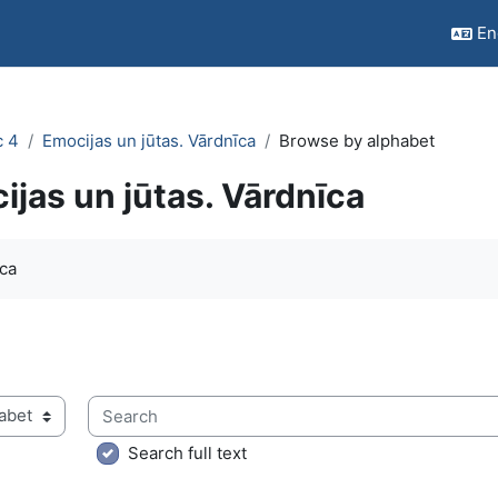
Eng
c 4
Emocijas un jūtas. Vārdnīca
Browse by alphabet
ijas un jūtas. Vārdnīca
quirements
ca
Search
ry using this index
Search full text