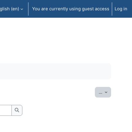
lish ‎(en)‎
You are currently using guest access
Log in
Export entrie
...
Search