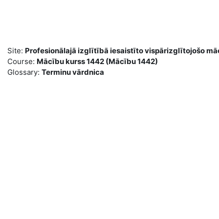
Skip to main content
Site:
Profesionālajā izglītībā iesaistīto vispārizglītojoš
Course:
Mācību kurss 1442 (Mācību 1442)
Glossary:
Terminu vārdnica