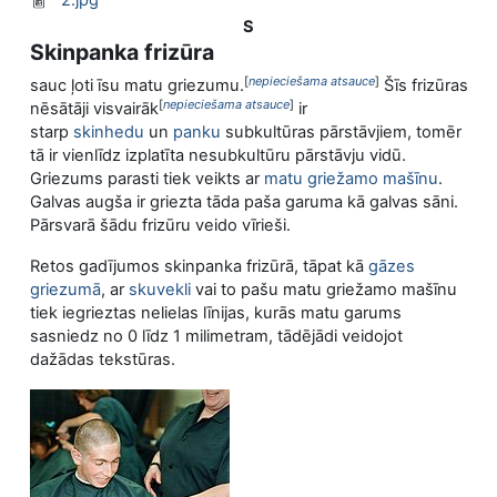
2.jpg
S
Skinpanka frizūra
[
nepieciešama atsauce
]
sauc ļoti īsu matu griezumu.
Šīs frizūras
[
nepieciešama atsauce
]
nēsātāji visvairāk
ir
starp
skinhedu
un
panku
subkultūras pārstāvjiem, tomēr
tā ir vienlīdz izplatīta nesubkultūru pārstāvju vidū.
Griezums parasti tiek veikts ar
matu griežamo mašīnu
.
Galvas augša ir griezta tāda paša garuma kā galvas sāni.
Pārsvarā šādu frizūru veido vīrieši.
Retos gadījumos skinpanka frizūrā, tāpat kā
gāzes
griezumā
, ar
skuvekli
vai to pašu matu griežamo mašīnu
tiek iegrieztas nelielas līnijas, kurās matu garums
sasniedz no 0 līdz 1 milimetram, tādējādi veidojot
dažādas tekstūras.