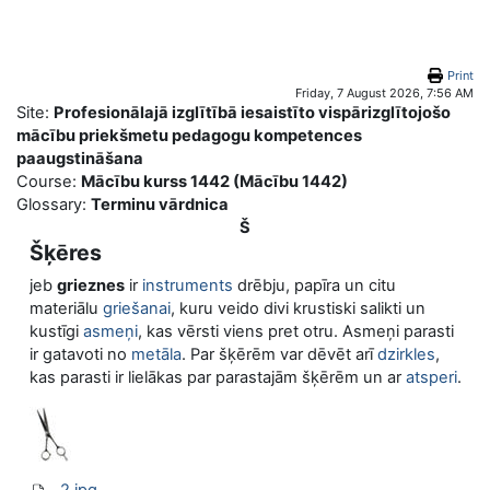
Skip to main content
Print
Friday, 7 August 2026, 7:56 AM
Site:
Profesionālajā izglītībā iesaistīto vispārizglītojošo
mācību priekšmetu pedagogu kompetences
paaugstināšana
Course:
Mācību kurss 1442 (Mācību 1442)
Glossary:
Terminu vārdnica
Š
Šķēres
jeb
grieznes
ir
instruments
drēbju, papīra un citu
materiālu
griešanai
, kuru veido divi krustiski salikti un
kustīgi
asmeņi
, kas vērsti viens pret otru. Asmeņi parasti
ir gatavoti no
metāla
. Par šķērēm var dēvēt arī
dzirkles
,
kas parasti ir lielākas par parastajām šķērēm un ar
atsperi
.