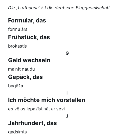
Die „Lufthansa“ ist die deutsche Fluggesellschaft.
Formular, das
formulārs
Frühstück, das
brokastis
G
Geld wechseln
mainīt naudu
Gepäck, das
bagāža
I
Ich möchte mich vorstellen
es vēlos iepazīstināt ar sevi
J
Jahrhundert, das
gadsimts