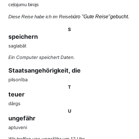
ceļojumu birojs
üro "Gute Reise"gebucht.
Diese Reise habe ich im Reiseb
S
speichern
saglabāt
Ein Computer speichert Daten.
Staatsangehörigkeit, die
pilsonība
T
teuer
dārgs
U
ungefähr
aptuveni