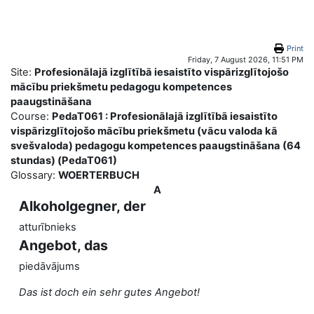
Skip to main content
Print
Friday, 7 August 2026, 11:51 PM
Site:
Profesionālajā izglītībā iesaistīto vispārizglītojošo
mācību priekšmetu pedagogu kompetences
paaugstināšana
Course:
PedaT061 : Profesionālajā izglītībā iesaistīto
vispārizglītojošo mācību priekšmetu (vācu valoda kā
svešvaloda) pedagogu kompetences paaugstināšana (64
stundas) (PedaT061)
Glossary:
WOERTERBUCH
A
Alkoholgegner, der
atturībnieks
Angebot, das
piedāvājums
Das ist doch ein sehr gutes Angebot!