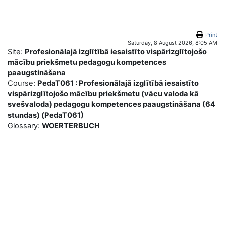
Skip to main content
Print
Saturday, 8 August 2026, 8:05 AM
Site:
Profesionālajā izglītībā iesaistīto vispārizglītojošo
mācību priekšmetu pedagogu kompetences
paaugstināšana
Course:
PedaT061 : Profesionālajā izglītībā iesaistīto
vispārizglītojošo mācību priekšmetu (vācu valoda kā
svešvaloda) pedagogu kompetences paaugstināšana (64
stundas) (PedaT061)
Glossary:
WOERTERBUCH