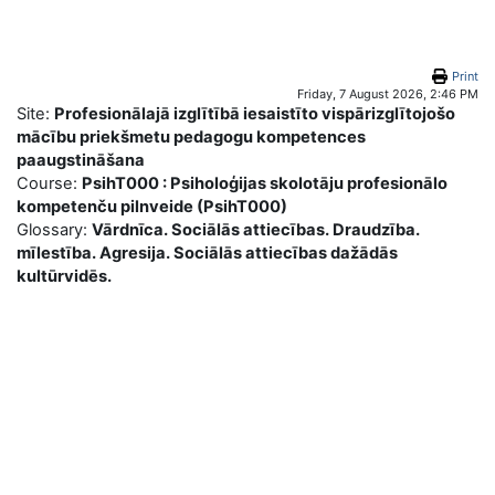
Skip to main content
Print
Friday, 7 August 2026, 2:46 PM
Site:
Profesionālajā izglītībā iesaistīto vispārizglītojošo
mācību priekšmetu pedagogu kompetences
paaugstināšana
Course:
PsihT000 : Psiholoģijas skolotāju profesionālo
kompetenču pilnveide (PsihT000)
Glossary:
Vārdnīca. Sociālās attiecības. Draudzība.
mīlestība. Agresija. Sociālās attiecības dažādās
kultūrvidēs.