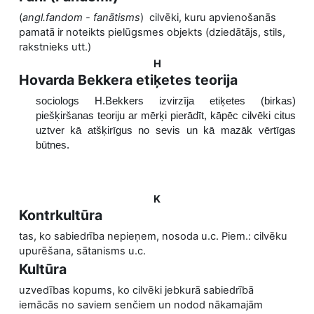
(
angl.fandom - fanātisms
) cilvēki, kuru apvienošanās
pamatā ir noteikts pielūgsmes objekts (dziedātājs, stils,
rakstnieks utt.)
H
Hovarda Bekkera etiķetes teorija
sociologs H.Bekkers izvirzīja etiķetes (birkas)
piešķiršanas teoriju ar mērķi pierādīt, kāpēc cilvēki citus
uztver kā atšķirīgus no sevis un kā mazāk vērtīgas
būtnes.
K
Kontrkultūra
tas, ko sabiedrība nepieņem, nosoda u.c. Piem.: cilvēku
upurēšana, sātanisms u.c.
Kultūra
uzvedības kopums, ko cilvēki jebkurā sabiedrībā
iemācās no saviem senčiem un nodod nākamajām