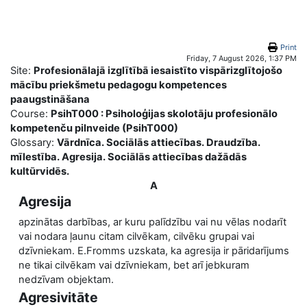
Skip to main content
Print
Friday, 7 August 2026, 1:37 PM
Site:
Profesionālajā izglītībā iesaistīto vispārizglītojošo
mācību priekšmetu pedagogu kompetences
paaugstināšana
Course:
PsihT000 : Psiholoģijas skolotāju profesionālo
kompetenču pilnveide (PsihT000)
Glossary:
Vārdnīca. Sociālās attiecības. Draudzība.
mīlestība. Agresija. Sociālās attiecības dažādās
kultūrvidēs.
A
Agresija
apzinātas darbības, ar kuru palīdzību vai nu vēlas nodarīt
vai nodara ļaunu citam cilvēkam, cilvēku grupai vai
dzīvniekam. E.Fromms uzskata, ka agresija ir pāridarījums
ne tikai cilvēkam vai dzīvniekam, bet arī jebkuram
nedzīvam objektam.
Agresivitāte