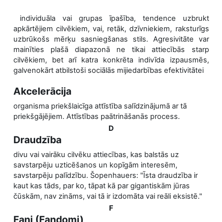
individuāla vai grupas īpašība, tendence uzbrukt
apkārtējiem cilvēkiem, vai, retāk, dzīvniekiem, raksturīgs
uzbrūkošs mērķu sasniegšanas stils.
Agresivitāte var
mainīties plašā diapazonā ne tikai attiecībās starp
cilvēkiem, bet arī katra konkrēta indivīda izpausmēs,
galvenokārt atbilstoši sociālās mijiedarbības efektivitātei
Akcelerācija
organisma priekšlaicīga attīstība salīdzinājumā ar tā
priekšgājējiem. Attīstības paātrināšanās process.
D
Draudzība
divu vai vairāku cilvēku attiecības, kas balstās uz
savstarpēju uzticēšanos un kopīgām interesēm,
savstarpēju palīdzību. Šopenhauers: "Īsta draudzība ir
kaut kas tāds, par ko, tāpat kā par gigantiskām jūras
čūskām, nav zināms, vai tā ir izdomāta vai reāli eksistē."
F
Fani (Fandomi)