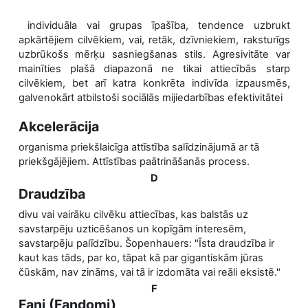
individuāla vai grupas īpašība, tendence uzbrukt
apkārtējiem cilvēkiem, vai, retāk, dzīvniekiem, raksturīgs
uzbrūkošs mērķu sasniegšanas stils.
Agresivitāte var
mainīties plašā diapazonā ne tikai attiecībās starp
cilvēkiem, bet arī katra konkrēta indivīda izpausmēs,
galvenokārt atbilstoši sociālās mijiedarbības efektivitātei
Akcelerācija
organisma priekšlaicīga attīstība salīdzinājumā ar tā
priekšgājējiem. Attīstības paātrināšanās process.
D
Draudzība
divu vai vairāku cilvēku attiecības, kas balstās uz
savstarpēju uzticēšanos un kopīgām interesēm,
savstarpēju palīdzību. Šopenhauers: "Īsta draudzība ir
kaut kas tāds, par ko, tāpat kā par gigantiskām jūras
čūskām, nav zināms, vai tā ir izdomāta vai reāli eksistē."
F
Fani (Fandomi)