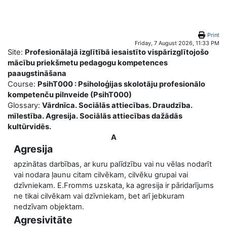
Skip to main content
Print
Friday, 7 August 2026, 11:33 PM
Site:
Profesionālajā izglītībā iesaistīto vispārizglītojošo
mācību priekšmetu pedagogu kompetences
paaugstināšana
Course:
PsihT000 : Psiholoģijas skolotāju profesionālo
kompetenču pilnveide (PsihT000)
Glossary:
Vārdnīca. Sociālās attiecības. Draudzība.
mīlestība. Agresija. Sociālās attiecības dažādās
kultūrvidēs.
A
Agresija
apzinātas darbības, ar kuru palīdzību vai nu vēlas nodarīt
vai nodara ļaunu citam cilvēkam, cilvēku grupai vai
dzīvniekam. E.Fromms uzskata, ka agresija ir pāridarījums
ne tikai cilvēkam vai dzīvniekam, bet arī jebkuram
nedzīvam objektam.
Agresivitāte