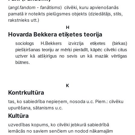
(
angl.fandom - fanātisms
) cilvēki, kuru apvienošanās
pamatā ir noteikts pielūgsmes objekts (dziedātājs, stils,
rakstnieks utt.)
H
Hovarda Bekkera etiķetes teorija
sociologs H.Bekkers izvirzīja etiķetes (birkas)
piešķiršanas teoriju ar mērķi pierādīt, kāpēc cilvēki citus
uztver kā atšķirīgus no sevis un kā mazāk vērtīgas
būtnes.
K
Kontrkultūra
tas, ko sabiedrība nepieņem, nosoda u.c. Piem.: cilvēku
upurēšana, sātanisms u.c.
Kultūra
uzvedības kopums, ko cilvēki jebkurā sabiedrībā
iemācās no saviem senčiem un nodod nākamajām