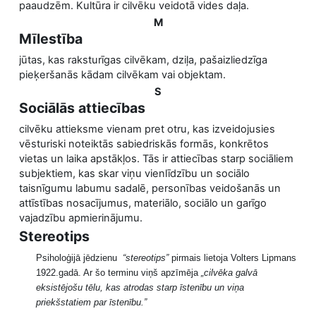
paaudzēm. Kultūra ir cilvēku veidotā vides daļa.
M
Mīlestība
jūtas, kas raksturīgas cilvēkam, dziļa, pašaizliedzīga
pieķeršanās kādam cilvēkam vai objektam.
S
Sociālās attiecības
cilvēku attieksme vienam pret otru, kas izveidojusies
vēsturiski noteiktās sabiedriskās formās, konkrētos
vietas un laika apstākļos. Tās ir attiecības starp sociāliem
subjektiem, kas skar viņu vienlīdzību un sociālo
taisnīgumu labumu sadalē, personības veidošanās un
attīstības nosacījumus, materiālo, sociālo un garīgo
vajadzību apmierinājumu.
Stereotips
Psiholoģijā jēdzienu
“stereotips”
pirmais lietoja Volters Lipmans
1922.gadā. Ar šo terminu viņš apzīmēja
„cilvēka galvā
eksistējošu tēlu, kas atrodas starp īstenību un viņa
priekšstatiem par īstenību.”