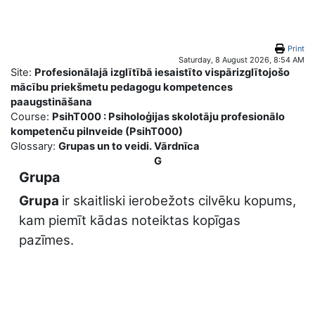
Skip to main content
Print
Saturday, 8 August 2026, 8:54 AM
Site:
Profesionālajā izglītībā iesaistīto vispārizglītojošo
mācību priekšmetu pedagogu kompetences
paaugstināšana
Course:
PsihT000 : Psiholoģijas skolotāju profesionālo
kompetenču pilnveide (PsihT000)
Glossary:
Grupas un to veidi. Vārdnīca
G
Grupa
Grupa
ir skaitliski ierobežots cilvēku kopums,
kam piemīt kādas noteiktas kopīgas
pazīmes.