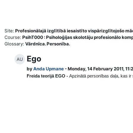
Skip to main content
Site:
Profesionālajā izglītībā iesaistīto vispārizglītojoš
Course:
PsihT000 : Psiholoģijas skolotāju profesionālo ko
Glossary:
Vārdnīca. Personība.
Ego
AU
by
Anda Upmane
- Monday, 14 February 2011, 11
Freida teorijā EGO -
Apzinātā personības daļa, kas ir 