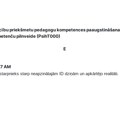
o mācību priekšmetu pedagogu kompetences paaugstināšana
mpetenču pilnveide (PsihT000)
E
:27 AM
starpnieks starp neapzinātajām ID dziņām un apkārtējo realitāti.