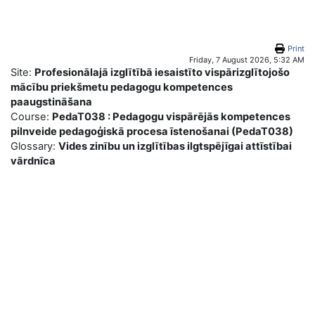
Skip to main content
Print
Friday, 7 August 2026, 5:32 AM
Site:
Profesionālajā izglītībā iesaistīto vispārizglītojošo
mācību priekšmetu pedagogu kompetences
paaugstināšana
Course:
PedaT038 : Pedagogu vispārējās kompetences
pilnveide pedagoģiskā procesa īstenošanai (PedaT038)
Glossary:
Vides zinību un izglītības ilgtspējīgai attīstībai
vārdnīca