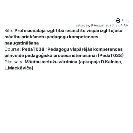
Skip to main content
Print
Saturday, 8 August 2026, 8:04 AM
Site:
Profesionālajā izglītībā iesaistīto vispārizglītojošo
mācību priekšmetu pedagogu kompetences
paaugstināšana
Course:
PedaT038 : Pedagogu vispārējās kompetences
pilnveide pedagoģiskā procesa īstenošanai (PedaT038)
Glossary:
Mācību metožu vārdnīca (apkopoja D.Kalniņa,
L.Mackēviča)