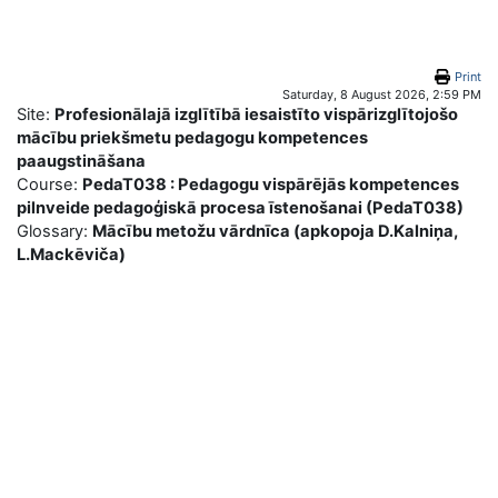
Skip to main content
Print
Saturday, 8 August 2026, 2:59 PM
Site:
Profesionālajā izglītībā iesaistīto vispārizglītojošo
mācību priekšmetu pedagogu kompetences
paaugstināšana
Course:
PedaT038 : Pedagogu vispārējās kompetences
pilnveide pedagoģiskā procesa īstenošanai (PedaT038)
Glossary:
Mācību metožu vārdnīca (apkopoja D.Kalniņa,
L.Mackēviča)