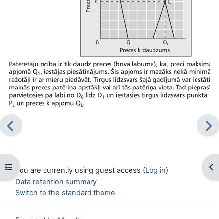
Open course index
Op
You are currently using guest access (
Log in
)
Data retention summary
Switch to the standard theme