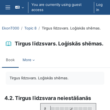
Skip to main content
You are currently using guest
Log
access
in
Side panel
EkonT000
Topic 8
Tirgus līdzsvars. Loģiskās shēmas.
Tirgus līdzsvars. Loģiskās shēmas.
Book
More
Completion requirements
Tirgus līdzsvars. Loģiskās shēmas.
4.2. Tirgus līdzsvara neiestāšanās