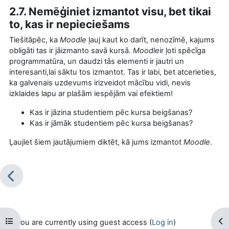
2.7. Nemēģiniet izmantot visu, bet tikai
to, kas ir nepieciešams
Tiešitāpēc, ka
Moodle
ļauj kaut ko darīt, nenozīmē, kajums
obligāti tas ir jāizmanto savā kursā.
Moodle
ir ļoti spēcīga
programmatūra, un daudzi tās elementi ir jautri un
interesanti,lai sāktu tos izmantot. Tas ir labi, bet atcerieties,
ka galvenais uzdevums irizveidot mācību vidi, nevis
izklaides lapu ar plašām iespējām vai efektiem!
Kas ir jāzina studentiem pēc kursa beigšanas?
Kas ir jāmāk studentiem pēc kursa beigšanas?
Ļaujiet šiem jautājumiem diktēt, kā jums izmantot
Moodle
.
Open course index
Op
You are currently using guest access (
Log in
)