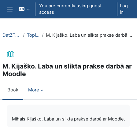
Skip to main content
You are currently using guest
Log
access
in
Side panel
DatZT003
Topic 2
M. Kijaško. Laba un slikta prakse darbā ar Moodle
M. Kijaško. Laba un slikta prakse darbā ar
Moodle
Book
More
Completion requirements
Mihais Kijaško. Laba un slikta prakse darbā ar Moodle.