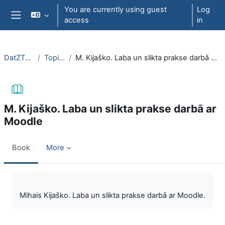
Skip to main content
You are currently using guest
Log
access
in
Side panel
DatZT003
Topic 2
M. Kijaško. Laba un slikta prakse darbā ar Moodle
M. Kijaško. Laba un slikta prakse darbā ar
Moodle
Book
More
Completion requirements
Mihais Kijaško. Laba un slikta prakse darbā ar Moodle.