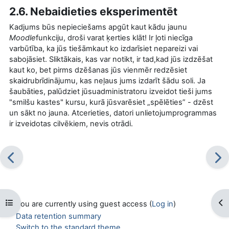
2.6. Nebaidieties eksperimentēt
Kadjums būs nepieciešams apgūt kaut kādu jaunu
Moodle
funkciju, droši varat ķerties klāt! Ir ļoti niecīga
varbūtība, ka jūs tiešāmkaut ko izdarīsiet nepareizi vai
sabojāsiet. Sliktākais, kas var notikt, ir tad,kad jūs izdzēšat
kaut ko, bet pirms dzēšanas jūs vienmēr redzēsiet
skaidrubrīdinājumu, kas neļaus jums izdarīt šādu soli. Ja
šaubāties, palūdziet jūsuadministratoru izveidot tieši jums
"smilšu kastes" kursu, kurā jūsvarēsiet „spēlēties” - dzēst
un sākt no jauna. Atcerieties, datori unlietojumprogrammas
ir izveidotas cilvēkiem, nevis otrādi.
Open course index
Op
You are currently using guest access (
Log in
)
Data retention summary
Switch to the standard theme