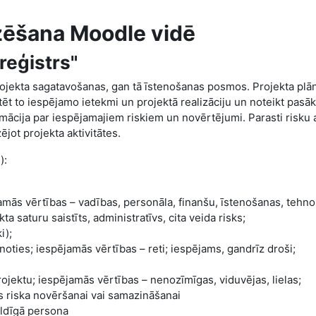
izēšana Moodle vidē
reģistrs"
 projekta sagatavošanas, gan tā īstenošanas posmos. Projekta plā
tēt to iespējamo ietekmi un projektā realizāciju un noteikt pas
rmācija par iespējamajiem riskiem un novērtējumi. Parasti risku a
jot projekta aktivitātes.
):
ējamās vērtības – vadības, personāla, finanšu, īstenošanas, tehno
kta saturu saistīts, administratīvs, cita veida risks;
i);
noties; iespējamās vērtības – reti; iespējams, gandrīz droši;
ojektu; iespējamās vērtības – nenozīmīgas, viduvējas, lielas;
s riska novēršanai vai samazināšanai
bildīgā persona