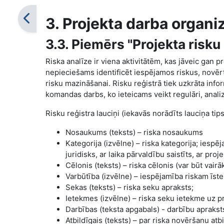
3. Projekta darba organ
3.3. Piemērs "Projekta risku 
Riska analīze ir viena aktivitātēm, kas jāveic gan
nepieciešams identificēt iespējamos riskus, novēr
risku mazināšanai. Risku reģistrā tiek uzkrāta info
komandas darbs, ko ieteicams veikt regulāri, analizē
Risku reģistra lauciņi (iekavās norādīts lauciņa tips
Nosaukums (teksts) – riska nosaukums
Kategorija (izvēlne) – riska kategorija; iesp
juridisks, ar laika pārvaldību saistīts, ar proje
Cēlonis (teksts) – riska cēlonis (var būt vairāk
Varbūtība (izvēlne) – iespējamība riskam īste
Sekas (teksts) – riska seku apraksts;
Ietekmes (izvēlne) – riska seku ietekme uz pr
Darbības (teksta apgabals) - darbību aprakst
Atbildīgais (teksts) – par riska novēršanu at