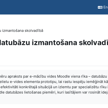
Eng
 izmantošana skolvadībā
atubāzu izmantošana skolvad
mēru apraksts par e-mācību vides Moodle viena rīka – datubāzu 
elielu e-vides elementa prototipu, lai rastu iespēju iemēģināt k
n efektivitāti konkrētajā situācijā un izlemtu par specializētu rīk
le datubāzes lietošanas piemēri, kuri lasītājiem var rosināt idej