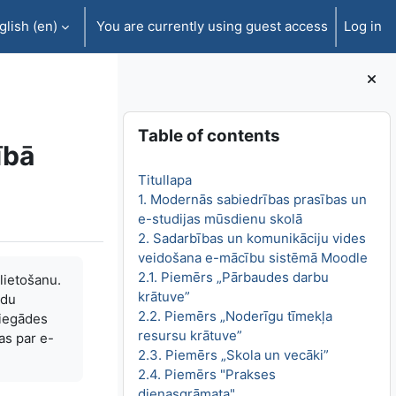
lish ‎(en)‎
You are currently using guest access
Log in
Blocks
Skip Table of contents
Table of contents
ībā
Titullapa
1. Modernās sabiedrības prasības un
e-studijas mūsdienu skolā
2. Sadarbības un komunikāciju vides
veidošana e-mācību sistēmā Moodle
2.1. Piemērs „Pārbaudes darbu
lietošanu.
krātuve”
ādu
2.2. Piemērs „Noderīgu tīmekļa
u iegādes
resursu krātuve”
as par e-
2.3. Piemērs „Skola un vecāki”
2.4. Piemērs "Prakses
dienasgrāmata"