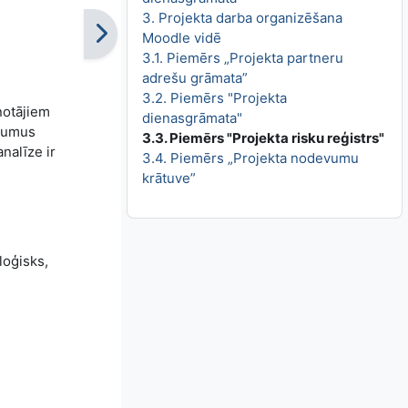
3. Projekta darba organizēšana
Moodle vidē
3.1. Piemērs „Projekta partneru
adrešu grāmata”
3.2. Piemērs "Projekta
notājiem
dienasgrāmata"
ākumus
3.3. Piemērs "Projekta risku reģistrs"
nalīze ir
3.4. Piemērs „Projekta nodevumu
krātuve”
loģisks,