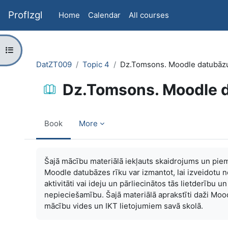
Skip to main content
ProfIzgl
Home
Calendar
All courses
Open course index
DatZT009
Topic 4
Dz.Tomsons. Moodle datubāzu
Dz.Tomsons. Moodle d
Book
More
Completion requirements
Šajā mācību materiālā iekļauts skaidrojums un pie
Moodle datubāzes rīku var izmantot, lai izveidotu n
aktivitāti vai ideju un pārliecinātos tās lietderību u
nepieciešamību. Šajā materiālā aprakstīti daži Mood
mācību vides un IKT lietojumiem savā skolā.