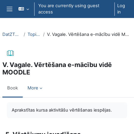
Skip to main content
You are currently using guest
Log
access
in
Side panel
DatZT003
Topic 6
V. Vagale. Vērtēšana e-mācību vidē MOODLE
V. Vagale. Vērtēšana e-mācību vidē
MOODLE
Book
More
Completion requirements
Aprakstītas kursa aktivitāšu vērtēšanas iespējas.