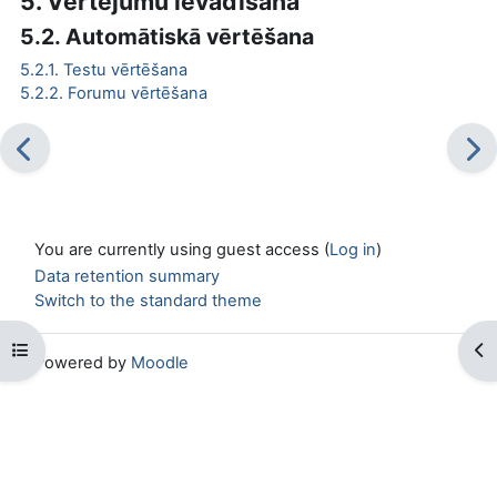
5. Vērtējumu ievadīšana
5.2. Automātiskā vērtēšana
5.2.1. Testu vērtēšana
5.2.2. Forumu vērtēšana
You are currently using guest access (
Log in
)
Data retention summary
Switch to the standard theme
Open course index
Op
Powered by
Moodle