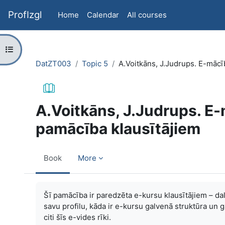
Skip to main content
ProfIzgl
Home
Calendar
All courses
Open course index
DatZT003
Topic 5
A.Voitkāns, J.Judrups. E-māc
A.Voitkāns, J.Judrups. E
pamācība klausītājiem
Book
More
Completion requirements
Šī pamācība ir paredzēta e-kursu klausītājiem – dal
savu profilu, kāda ir e-kursu galvenā struktūra un g
citi šīs e-vides rīki.