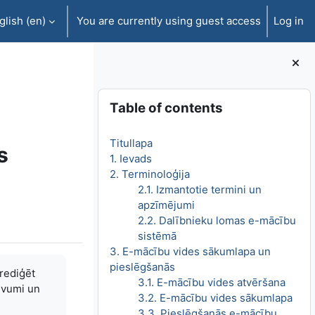
lish ‎(en)‎
You are currently using guest access
Log in
Blocks
Skip Table of contents
Table of contents
Titullapa
s
1. Ievads
2. Terminoloģija
2.1. Izmantotie termini un
apzīmējumi
2.2. Dalībnieku lomas e-mācību
sistēmā
3. E-mācību vides sākumlapa un
pieslēgšanās
 rediģēt
3.1. E-mācību vides atvēršana
devumi un
3.2. E-mācību vides sākumlapa
3.3. Pieslēgšanās e-mācību