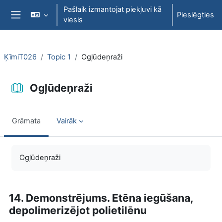
Atvērt galveno saturu
Pašlaik izmantojat piekļuvi kā
Pieslēgties
viesis
Sānu panelis
ĶīmiT026
Topic 1
Ogļūdeņraži
Ogļūdeņraži
Grāmata
Vairāk
Izpildes nosacījumi
Ogļūdeņraži
14. Demonstrējums. Etēna iegūšana,
depolimerizējot polietilēnu