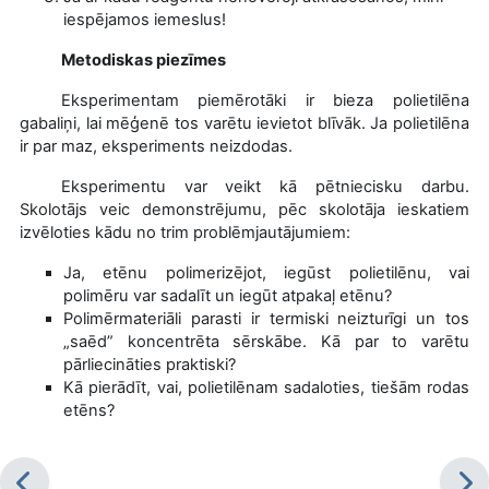
iespējamos iemeslus!
Metodiskas piezīmes
Eksperimentam piemērotāki ir bieza polietilēna
gabaliņi, lai mēģenē tos varētu ievietot blīvāk. Ja polietilēna
ir par maz, eksperiments neizdodas.
Eksperimentu var veikt kā pētniecisku darbu.
Skolotājs veic demonstrējumu, pēc skolotāja ieskatiem
izvēloties kādu no trim problēmjautājumiem:
Ja, etēnu polimerizējot, iegūst polietilēnu, vai
polimēru var sadalīt un iegūt atpakaļ etēnu?
Polimērmateriāli parasti ir termiski neizturīgi un tos
„saēd” koncentrēta sērskābe. Kā par to varētu
pārliecināties praktiski?
Kā pierādīt, vai, polietilēnam sadaloties, tiešām rodas
etēns?