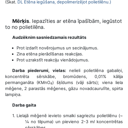
(Skat.
DL Etēna iegūšana, depolimerizējot polietilēnu
.)
Mērķis
.
Iepazīties ar etēna īpašībām, iegūstot
to no polietilēna.
Audzēknim sasniedzamais rezultāts
Prot izdarīt novērojumus un secinājumus.
Zina etēna pierādīšanas reakcijas.
Prot uzrakstīt reakciju vienādojumus.
Darba piederumi, vielas:
nelieli polietilēna gabaliņi,
koncentrēta sērskābe, bromūdens, 0,01% kālija
permanganāta (KMnO
)
šķīdums (vāji sārts); viena liela
4
mēģene, 2 parastās mēģenes, gāzu novadcaurulīte, spirta
lampiņa.
Darba gaita
1.
Lielajā mēģenē ievieto smalki sagrieztu polietilēnu (~
¼ no tilpuma) un pievieno 2-3 m
l
koncentrētas
sērskābes.