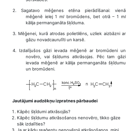
2.
Sagatavo mēģenes etēna pierādīšanai:
vienā
mēģenē ielej 1 m
l
bromūdens, bet otrā – 1 m
l
kālija permanganāta
šķīduma.
3.
Mēģenei, kurā atrodas polietilēns, uzliek aizbāzni ar
gāzu novadcaurulīti un karsē.
4.
Izdalījušos gāzi ievada mēģenē ar bromūdeni un
novēro, vai šķīdums atkrāsojas. Pēc tam gāzi
ievada mēģenē ar kālija permanganāta šķīdumu
un bromūdeni.
Jautājumi audzēkņu izpratnes pārbaudei
Kāpēc šķīdumi atkrāsojās?
Kāpēc šķīdumu atkrāsošanos nenovēro, tikko gāze
sāk izdalīties?
Ja ar kādu reaģentu nenovēroji atkrāsošanos, mini