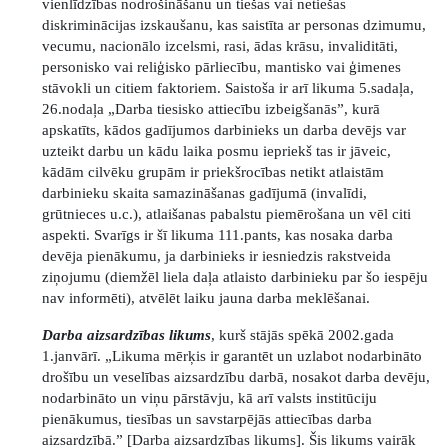
vienlīdzības nodrošināšanu un tiešas vai netiešas
diskriminācijas izskaušanu, kas saistīta ar personas dzimumu,
vecumu, nacionālo izcelsmi, rasi, ādas krāsu, invaliditāti,
personisko vai reliģisko pārliecību, mantisko vai ģimenes
stāvokli un citiem faktoriem. Saistoša ir arī likuma 5.sadaļa,
26.nodaļa „Darba tiesisko attiecību izbeigšanās”, kurā
apskatīts, kādos gadījumos darbinieks un darba devējs var
uzteikt darbu un kādu laika posmu iepriekš tas ir jāveic,
kādām cilvēku grupām ir priekšrocības netikt atlaistām
darbinieku skaita samazināšanas gadījumā (invalīdi,
grūtnieces u.c.), atlaišanas pabalstu piemērošana un vēl citi
aspekti. Svarīgs ir šī likuma 111.pants, kas nosaka darba
devēja pienākumu, ja darbinieks ir iesniedzis rakstveida
ziņojumu (diemžēl liela daļa atlaisto darbinieku par šo iespēju
nav informēti), atvēlēt laiku jauna darba meklēšanai.
Darba aizsardzības likums
, kurš stājās spēkā 2002.gada
1.janvārī. „Likuma mērķis ir garantēt un uzlabot nodarbināto
drošību un veselības aizsardzību darbā, nosakot darba devēju,
nodarbināto un viņu pārstāvju, kā arī valsts institūciju
pienākumus, tiesības un savstarpējās attiecības darba
aizsardzībā.” [Darba aizsardzības likums]. Šis likums vairāk