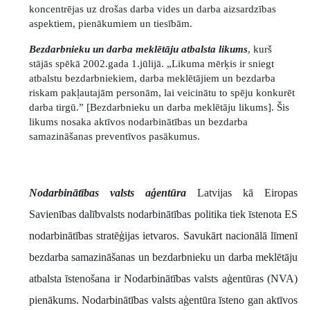
koncentrējas uz drošas darba vides un darba aizsardzības
aspektiem, pienākumiem un tiesībām.
Bezdarbnieku un darba meklētāju atbalsta likums
, kurš
stājās spēkā 2002.gada 1.jūlijā. „Likuma mērķis ir sniegt
atbalstu bezdarbniekiem, darba meklētājiem un bezdarba
riskam pakļautajām personām, lai veicinātu to spēju konkurēt
darba tirgū.” [Bezdarbnieku un darba meklētāju likums]. Šis
likums nosaka aktīvos nodarbinātības un bezdarba
samazināšanas preventīvos pasākumus.
Nodarbinātības valsts aģentūra
Latvijas kā Eiropas
Savienības dalībvalsts nodarbinātības politika tiek īstenota ES
nodarbinātības stratēģijas ietvaros. Savukārt nacionālā līmenī
bezdarba samazināšanas un bezdarbnieku un darba meklētāju
atbalsta īstenošana ir Nodarbinātības valsts aģentūras (NVA)
pienākums. Nodarbinātības valsts aģentūra īsteno gan aktīvos