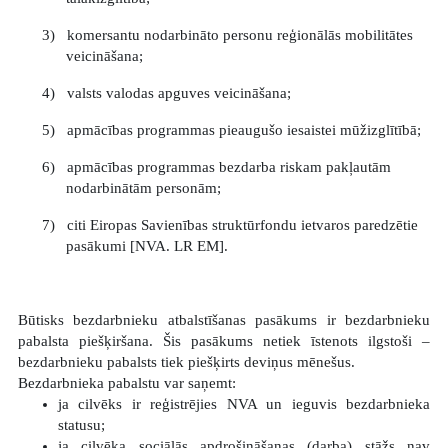
3)
komersantu nodarbināto personu reģionālās mobilitātes
veicināšana;
4)
valsts valodas apguves veicināšana;
5)
apmācības programmas pieaugušo iesaistei mūžizglītībā;
6)
apmācības programmas bezdarba riskam pakļautām
nodarbinātām personām;
7)
citi Eiropas Savienības struktūrfondu ietvaros paredzētie
pasākumi [NVA. LR EM].
Būtisks bezdarbnieku atbalstīšanas pasākums ir bezdarbnieku
pabalsta piešķiršana. Šis pasākums netiek īstenots ilgstoši –
bezdarbnieku pabalsts tiek piešķirts deviņus mēnešus.
Bezdarbnieka pabalstu var saņemt:
ja cilvēks ir reģistrējies NVA un ieguvis bezdarbnieka
statusu;
ja cilvēka sociālās apdrošināšanas (darba) stāžs nav