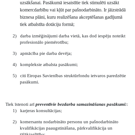
uzsākšanai. Pasākumā iesaistītie tiek stimulēti uzsākt
komercdarbību vai kļūt par pašnodarbināto. Ir jāizstrādā
biznesa plāni, kuru realizēšana akceptēšanas gadījumā
tiek atbalstīta dotāciju formā;
2)
darba izmēģinājumi darba vietā, kas dod iespēju noteikt
profesionālo piemērotību;
3)
apmācība pie darba devēja;
4)
kompleksie atbalsta pasākumi;
5)
citi Eiropas Savienības struktūrfondu ietvaros paredzētie
pasākumi.
Tiek īstenoti arī
preventīvie bezdarba samazināšanas pasākumi:
:
1)
karjeras konsultācijas;
2)
komersantu nodarbināto personu un pašnodarbināto
kvalifikācijas paaugstināšana, pārkvalifikācija un
tālākizglītība;