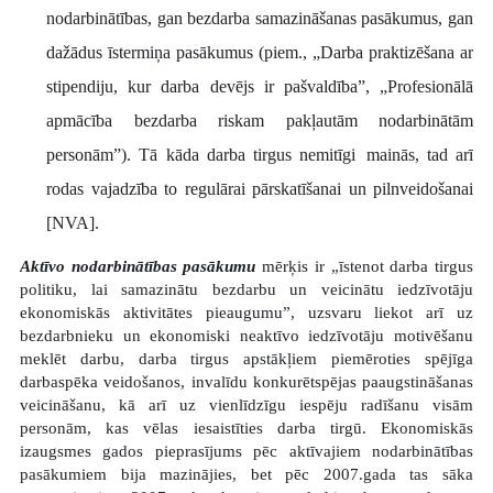
nodarbinātības, gan bezdarba samazināšanas pasākumus, gan
dažādus īstermiņa pasākumus (piem., „Darba praktizēšana ar
stipendiju, kur darba devējs ir pašvaldība”, „Profesionālā
apmācība bezdarba riskam pakļautām nodarbinātām
personām”). Tā kāda darba tirgus nemitīgi
mainās, tad arī
rodas vajadzība to regulārai pārskatīšanai un pilnveidošanai
[NVA].
Aktīvo nodarbinātības pasākumu
mērķis ir „īstenot darba tirgus
politiku, lai samazinātu bezdarbu un veicinātu iedzīvotāju
ekonomiskās aktivitātes pieaugumu”, uzsvaru liekot arī uz
bezdarbnieku un ekonomiski neaktīvo iedzīvotāju motivēšanu
meklēt darbu, darba tirgus apstākļiem piemēroties spējīga
darbaspēka veidošanos, invalīdu konkurētspējas paaugstināšanas
veicināšanu, kā arī uz vienlīdzīgu iespēju radīšanu visām
personām, kas vēlas iesaistīties darba tirgū. Ekonomiskās
izaugsmes gados pieprasījums pēc aktīvajiem nodarbinātības
pasākumiem bija mazinājies, bet pēc 2007.gada tas sāka