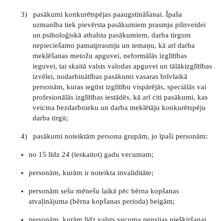
3)
pasākumi konkurētspējas paaugstināšanai. Īpaša
uzmanība tiek pievērsta pasākumiem prasmju pilnveidei
un psiholoģiskā atbalsta pasākumiem, darba tirgum
nepieciešamo pamatprasmju un iemaņu, kā arī darba
meklēšanas metožu apguvei, neformālās izglītības
ieguvei, tai skaitā valsts valodas apguvei un tālākizglītības
izvēlei, nodarbinātības pasākumi vasaras brīvlaikā
personām, kuras iegūst izglītību vispārējās, speciālās vai
profesionālās izglītības iestādēs, kā arī citi pasākumi, kas
veicina bezdarbnieku un darba meklētāju konkurētspēju
darba tirgū;
4)
pasākumi noteiktām personu grupām, jo īpaši personām:
no 15 līdz 24 (ieskaitot) gadu vecumam;
personām, kurām ir noteikta invaliditāte;
personām sešu mēnešu laikā pēc bērna kopšanas
atvaļinājuma (bērna kopšanas perioda) beigām;
personām, kurām līdz valsts vecuma pensijas piešķiršanai