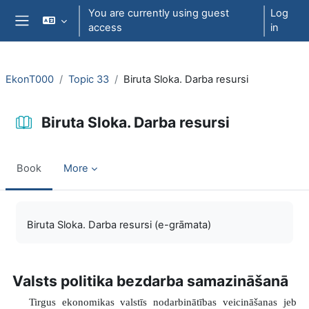
Skip to main content
You are currently using guest
Log
access
in
Side panel
EkonT000
Topic 33
Biruta Sloka. Darba resursi
Biruta Sloka. Darba resursi
Book
More
Completion requirements
Biruta Sloka. Darba resursi (e-grāmata)
Valsts politika bezdarba samazināšanā
Tirgus ekonomikas valstīs nodarbinātības veicināšanas jeb