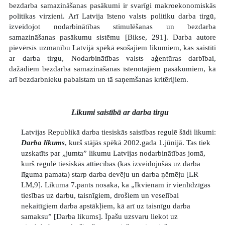
bezdarba samazināšanas pasākumi ir svarīgi makroekonomiskās
politikas virzieni. Arī Latvija īsteno valsts politiku darba tirgū,
izveidojot nodarbinātības stimulēšanas un bezdarba
samazināšanas pasākumu sistēmu [Bikse, 291]. Darba autore
pievērsīs uzmanību Latvijā spēkā esošajiem likumiem, kas saistīti
ar darba tirgu, Nodarbinātības valsts aģentūras darbībai,
dažādiem bezdarba samazināšanas īstenotajiem pasākumiem, kā
arī bezdarbnieku pabalstam un tā saņemšanas kritērijiem.
Likumi saistībā ar darba tirgu
Latvijas Republikā darba tiesiskās saistības regulē šādi likumi:
Darba likums
, kurš stājās spēkā 2002.gada 1.jūnijā. Tas tiek
uzskatīts par „jumta” likumu Latvijas nodarbinātības jomā,
kurš regulē tiesiskās attiecības (kas izveidojušās uz darba
līguma pamata) starp darba devēju un darba ņēmēju [LR
LM,9]. Likuma 7.pants nosaka, ka „Ikvienam ir vienlīdzīgas
tiesības uz darbu, taisnīgiem, drošiem un veselībai
nekaitīgiem darba apstākļiem, kā arī uz taisnīgu darba
samaksu” [Darba likums]. Īpašu uzsvaru liekot uz