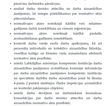
pieaicina darbinieku pārstāvjus;
analizē darba tiesisko attiecību un darba aizsardzības
jautājumus, lai sniegtu priekšlikumus par normatīvo aktu
pilnveidošanu;
normatīvajos aktos noteiktajā kārtībā veic nelaimes
gadījumu darbā izmeklēšanu un vienotu reģistrāciju;
normatīvajos aktos noteiktajā kārtībā piedalās
arodsaslimšanas gadījumu izmeklēšanā;
kontrolē darba vietās esošo darba aprīkojumu, kā arī
personāla individuālo un kolektīvo aizsardzības līdzekļu,
veselībai kaitīgo un bīstamo vielu izmantošanu atbilstoši
normatīvo aktu prasībām;
sniedz Labklājības ministrijas kompetento institūciju darba
aizsardzības jautājumos izvērtēšanas komisijai informāciju
par darba aizsardzības jautājumos kompetento institūciju
un speciālistu darbību darba aizsardzības jomā šā likuma
4.panta 2.punktā minētajos Darba inspekcijas uzraudzībai
un kontrolei pakļautajos objektos;
sniedz darba devējiem un darbiniekiem bezmaksas
konsultācijas par darba tiesisko attiecību un darba
aizsardzības normatīvo aktu prasībām;