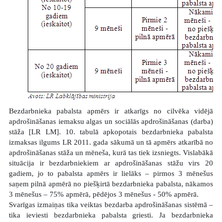
Bezdarbnieka pabalsta apmērs ir atkarīgs no cilvēka vidējā
apdrošināšanas iemaksu algas un sociālās apdrošināšanas (darba)
stāža [LR LM]. 10. tabulā apkopotais bezdarbnieka pabalsta
izmaksas ilgums LR 2011. gada sākumā un tā apmērs atkarībā no
apdrošināšanas stāža un mēneša, kurā tas tiek izsniegts. Vislabākā
situācija ir bezdarbniekiem ar apdrošināšanas stāžu virs 20
gadiem, jo to pabalsta apmērs ir lielāks – pirmos 3 mēnešus
saņem pilnā apmērā no piešķirtā bezdarbnieka pabalsta, nākamos
3 mēnešus – 75% apmērā, pēdējos 3 mēnešus - 50% apmērā.
Svarīgas izmaiņas tika veiktas bezdarba apdrošināšanas sistēmā –
tika ieviesti bezdarbnieka pabalsta griesti. Ja bezdarbnieka