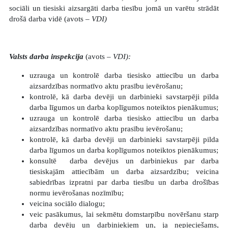
sociāli un tiesiski aizsargāti darba tiesību jomā un varētu strādāt
drošā darba vidē
(avots –
VDI)
Valsts darba inspekcija
(avots –
VDI):
uzrauga un kontrolē darba tiesisko attiecību un darba
aizsardzības normatīvo aktu prasību ievērošanu;
kontrolē, kā darba devēji un darbinieki savstarpēji pilda
darba līgumos un darba koplīgumos noteiktos pienākumus;
uzrauga un kontrolē darba tiesisko attiecību un darba
aizsardzības normatīvo aktu prasību ievērošanu;
kontrolē, kā darba devēji un darbinieki savstarpēji pilda
darba līgumos un darba koplīgumos noteiktos pienākumus;
konsultē darba devējus un darbiniekus par darba
tiesiskajām attiecībām un darba aizsardzību; veicina
sabiedrības izpratni par darba tiesību un darba drošības
normu ievērošanas nozīmību;
veicina sociālo dialogu;
veic pasākumus, lai sekmētu domstarpību novēršanu starp
darba devēju un darbiniekiem un, ja nepieciešams,