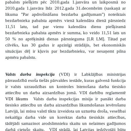
pabalsts piešķirts pēc 2010.gada 1.janvāra un laikposmā no
2010.gada 1.janvāra līdz 2012.gada 31.decembrim (saskaņā ar
likuma "Par apdrošināšanu bezdarba gadījumam") noteiktais
bezdarbnieka pabalsta apmērs vienā kalendāra dienā pārsniedz
11,51 latu, tad par vienu kalendāra dienu piešķiramā
bezdarbnieka pabalsta apmērs ir summa, ko veido 11,51 lats un
50 % no aprēķinātā dienas pārsnieguma [LR LM]. Tātad pat
cilvēks, kas 30 gadus ir apzinīgi strādājis, bet ekonomiskās
situācijas dēļ ir kļuvis par bezdarbnieku, var nesaņemt pilna
apmēra pabalstu.
Valsts darba inspekcija
(VDI) ir Labklājības ministrijas
pārraudzībā esoša tiešās pārvaldes iestāde, kuras galvenā funkcija
ir valsts uzraudzības un kontroles īstenošana darba tiesisko
attiecību un darba aizsardzības jomā. VDI darbību reglamentē
VDI likums
Valsts darba inspekcijas misija ir panākt darba
tiesisko attiecību un darba aizsardzības likumdošanas ievērošanu
Latvijā, lai mūsu valstī tiktu izveidota un uzturēta droša, veselībai
nekaitīga darba vide un korektas darba tiesiskās attiecības,
tādējādi samazinot arodslimnieku skaitu un nelaimes gadījumos
darbā cietušo skaitu. VDI strādā, lai Latvijas iedzīvotāji būtu