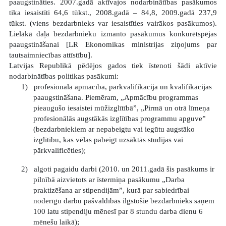
paaugstināties. 2007.gadā aktīvajos nodarbinātības pasākumos
tika iesaistīti 64,6 tūkst., 2008.gadā – 84,8, 2009.gadā 237,9
tūkst. (viens bezdarbnieks var iesaistīties vairākos pasākumos).
Lielākā daļa bezdarbnieku izmanto pasākumus konkurētspējas
paaugstināšanai [LR Ekonomikas ministrijas ziņojums par
tautsaimniecības attīstību].
Latvijas Republikā pēdējos gados tiek īstenoti šādi aktīvie
nodarbinātības politikas pasākumi:
1)
profesionālā apmācība, pārkvalifikācija un kvalifikācijas
paaugstināšana. Piemēram, „Apmācību programmas
pieaugušo iesaistei mūžizglītībā”, „Pirmā un otrā līmeņa
profesionālās augstākās izglītības programmu apguve”
(bezdarbniekiem ar nepabeigtu vai iegūtu augstāko
izglītību, kas vēlas pabeigt uzsāktās studijas vai
pārkvalificēties);
2)
algoti pagaidu darbi (2010. un 2011.gadā šis pasākums ir
pilnībā aizvietots ar īstermiņa pasākumu „Darba
praktizēšana ar stipendijām”, kurā par sabiedrībai
noderīgu darbu pašvaldībās ilgstošie bezdarbnieks saņem
100 latu stipendiju mēnesī par 8 stundu darba dienu 6
mēnešu laikā);