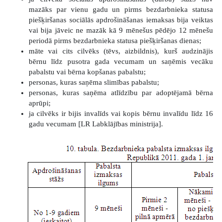
mazāks par vienu gadu un pirms bezdarbnieka statusa
piešķiršanas sociālās apdrošināšanas iemaksas bija veiktas
vai bija jāveic ne mazāk kā 9 mēnešus pēdējo 12 mēnešu
periodā pirms bezdarbnieka statusa piešķiršanas dienas;
māte vai cits cilvēks (tēvs, aizbildnis), kurš audzinājis
bērnu līdz pusotra gada vecumam un saņēmis vecāku
pabalstu vai bērna kopšanas pabalstu;
personas, kuras saņēma slimības pabalstu;
personas, kuras saņēma atlīdzību par adoptējamā bērna
aprūpi;
ja cilvēks ir bijis invalīds vai kopis bērnu invalīdu līdz 16
gadu vecumam [LR Labklājības ministrija].