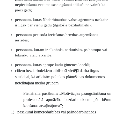
nepieciešamā vecuma sasniegšanai atlikuši ne vairāk kā
pieci gadi;
personām, kuras Nodarbinātības valsts aģentūras uzskaitē
ir ilgāk par vienu gadu (ilgstošie bezdarbnieki);
personām pēc soda izciešanas brīvības atņemšanas
iestādēs;
personām, kurām ir alkohola, narkotisko, psihotropo vai
toksisko vielu atkarība;
personām, kuras aprūpē kādu ģimenes locekli;
citiem bezdarbniekiem atbilstoši vietējā darba tirgus
situācijai, kā arī citām politikas plānošanas dokumentos
noteiktajām mērķa grupām.
Piemēram, pasākums „Motivācijas paaugstināšana un
profesionālā apmācība bezdarbniekiem pēc bērnu
kopšanas atvaļinājuma”;
1)
pasākumi komercdarbības vai pašnodarbinātības