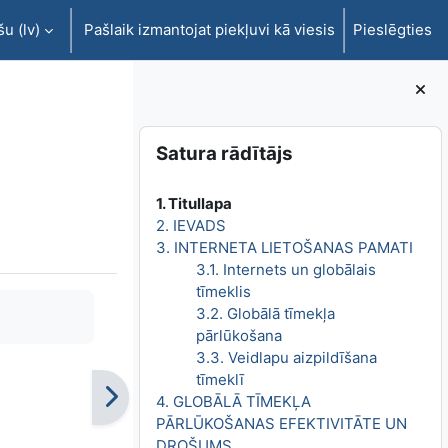
u ‎(lv)‎
Pašlaik izmantojat piekļuvi kā viesis
Pieslēgties
Bloki
Izlaist Satura rādītājs
Satura rādītājs
1. Titullapa
2. IEVADS
3. INTERNETA LIETOŠANAS PAMATI
3.1. Internets un globālais
tīmeklis
3.2. Globālā tīmekļa
pārlūkošana
3.3. Veidlapu aizpildīšana
tīmeklī
4. GLOBĀLĀ TĪMEKĻA
PĀRLŪKOŠANAS EFEKTIVITĀTE UN
DROŠUMS