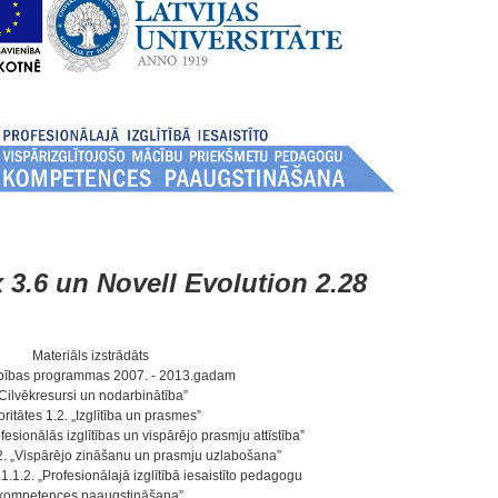
x 3.6 un Novell Evolution 2.28
Materiāls izstrādāts
bības programmas 2007. - 2013.gadam
Cilvēkresursi un nodarbinātība”
oritātes 1.2. „Izglītība un prasmes”
esionālās izglītības un vispārējo prasmju attīstība”
1.2. „Vispārējo zināšanu un prasmju uzlabošana”
.1.1.2. „Profesionālajā izglītībā iesaistīto pedagogu
kompetences paaugstināšana”