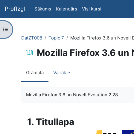
Atvērt galveno saturu
ProfIzgl
Sākums
Kalendārs
Visi kursi
Atvērt kursu indeksu
DatZT008
Topic 7
Mozilla Firefox 3.6 un Novell 
Mozilla Firefox 3.6 un
Grāmata
Vairāk
Izpildes nosacījumi
Mozilla Firefox 3.6 un Novell Evolution 2.28
1. Titullapa