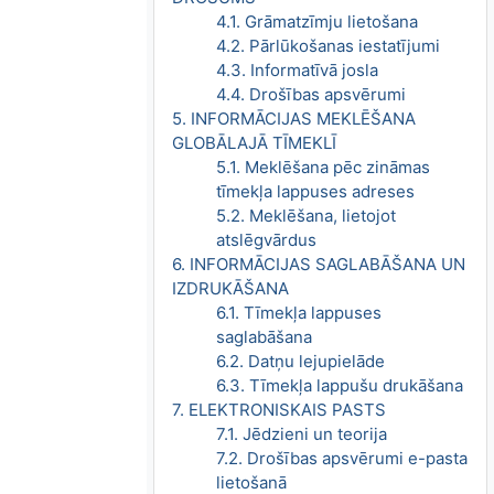
4.1. Grāmatzīmju lietošana
4.2. Pārlūkošanas iestatījumi
4.3. Informatīvā josla
4.4. Drošības apsvērumi
5. INFORMĀCIJAS MEKLĒŠANA
GLOBĀLAJĀ TĪMEKLĪ
5.1. Meklēšana pēc zināmas
tīmekļa lappuses adreses
5.2. Meklēšana, lietojot
atslēgvārdus
6. INFORMĀCIJAS SAGLABĀŠANA UN
IZDRUKĀŠANA
6.1. Tīmekļa lappuses
saglabāšana
6.2. Datņu lejupielāde
6.3. Tīmekļa lappušu drukāšana
7. ELEKTRONISKAIS PASTS
7.1. Jēdzieni un teorija
7.2. Drošības apsvērumi e-pasta
lietošanā