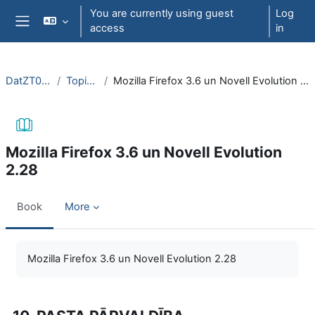
Skip to main content
You are currently using guest
Log
access
in
Side panel
DatZT008
Topic 7
Mozilla Firefox 3.6 un Novell Evolution 2.28
Mozilla Firefox 3.6 un Novell Evolution
2.28
Book
More
Completion requirements
Mozilla Firefox 3.6 un Novell Evolution 2.28