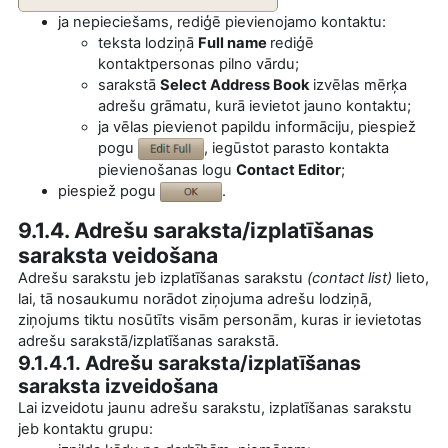
ja nepieciešams, rediģē pievienojamo kontaktu:
teksta lodziņā
Full name
rediģē
kontaktpersonas pilno vārdu;
sarakstā
Select Address Book
izvēlas mērķa
adrešu grāmatu, kurā ievietot jauno kontaktu;
ja vēlas pievienot papildu informāciju, piespiež
pogu
, iegūstot parasto kontakta
pievienošanas logu
Contact Editor
;
piespiež pogu
.
9.1.4. Adrešu saraksta/izplatīšanas
saraksta veidošana
Adrešu sarakstu jeb izplatīšanas sarakstu
(contact list)
lieto,
lai, tā nosaukumu norādot ziņojuma adrešu lodziņā,
ziņojums tiktu nosūtīts visām personām, kuras ir ievietotas
adrešu sarakstā/izplatīšanas sarakstā.
9.1.4.1. Adrešu saraksta/izplatīšanas
saraksta izveidošana
Lai izveidotu jaunu adrešu sarakstu, izplatīšanas sarakstu
jeb kontaktu grupu: