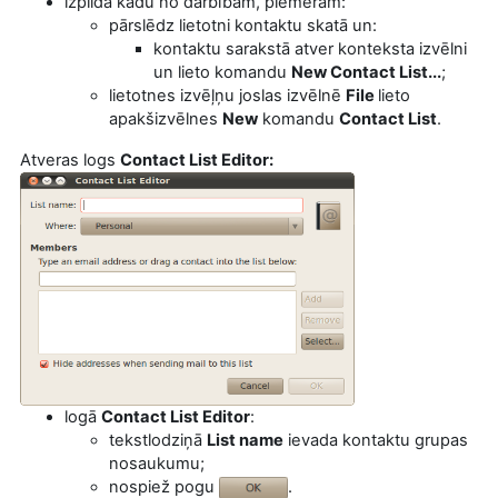
izpilda kādu no darbībām, piemēram:
pārslēdz lietotni kontaktu skatā un:
kontaktu sarakstā atver konteksta izvēlni
un lieto komandu
New Contact List...
;
lietotnes izvēļņu joslas izvēlnē
File
lieto
apakšizvēlnes
New
komandu
Contact List
.
Atveras logs
Contact List Editor:
logā
Contact List Editor
:
tekstlodziņā
List n
ame
ievada kontaktu grupas
nosaukumu;
nospiež pogu
.