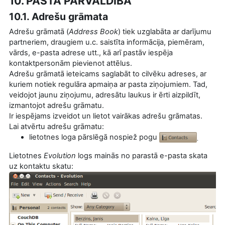
10. PASTA PĀRVALDĪBA
10.1. Adrešu grāmata
Adrešu grāmatā (
Address Book
) tiek uzglabāta ar darījumu
partneriem, draugiem u.c. saistīta informācija, piemēram,
vārds, e-pasta adrese utt., kā arī pastāv iespēja
kontaktpersonām pievienot attēlus.
Adrešu grāmatā ieteicams saglabāt to cilvēku adreses, ar
kuriem notiek regulāra apmaiņa ar pasta ziņojumiem. Tad,
veidojot jaunu ziņojumu, adresātu laukus ir ērti aizpildīt,
izmantojot adrešu grāmatu.
Ir iespējams izveidot un lietot vairākas adrešu grāmatas.
Lai atvērtu adrešu grāmatu:
lietotnes loga pārslēgā nospiež pogu
.
Lietotnes
Evolution
logs mainās no parastā e-pasta skata
uz kontaktu skatu: