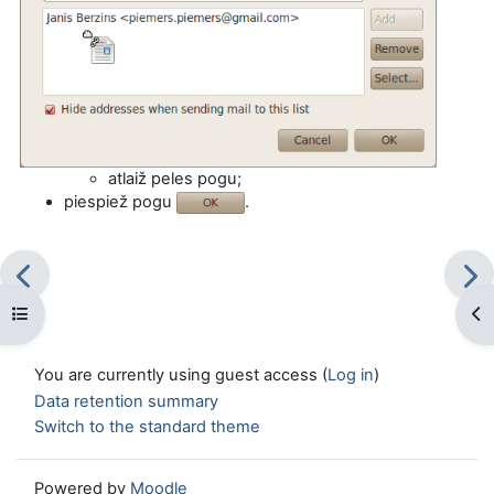
atlaiž peles pogu;
piespiež pogu
.
Open course index
Op
You are currently using guest access (
Log in
)
Data retention summary
Switch to the standard theme
Powered by
Moodle