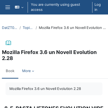
Skip to main content
You are currently using guest
Log
access
in
Side panel
DatZT008
Topic 7
Mozilla Firefox 3.6 un Novell Evolution 2.28
Mozilla Firefox 3.6 un Novell Evolution
2.28
Book
More
Completion requirements
Mozilla Firefox 3.6 un Novell Evolution 2.28