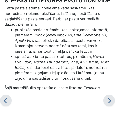
8. E-PASTA LIETONES EVOLUTION VIDE
Katrā pasta sistēmā ir pieejama kāda saskarne, kas
nodrošina ziņojumu rakstīšanu, lasīšanu, nosūtīšanu un
saglabāšanu pasta serverī. Darbu ar pastu var realizēt
dažādi, piemēram:
publiskās pasta sistēmās, kas ir pieejamas Internetā,
piemēram,
Inbox
(
www.inbox.lv
),
One
(www.one.lv),
Apollo
(www.apollo.lv) darbības ar pastu var veikt,
izmantojot servera nodrošinātu saskarni, kas ir
pieejama, izmantojot tīmekļa pārlūka lietotni;
speciālas klienta pasta lietotnes, piemēram,
Novell
Evolution, Mozilla Thunderbird, Pine, KDE Kmail, Mutt,
Balsa,
kas, darbojoties uz lietotāja datora, nodrošina,
piemēram, ziņojumu lejupielādi, to filtrēšanu, jaunu
ziņojumu sastādīšanu un nosūtīšanu u.tml.
Šajā materiālā tiks apskatīta e-pasta lietotne
Evolution.