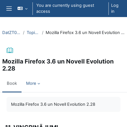
Skip to main content
You are currently using guest
Log
access
in
Side panel
DatZT008
Topic 7
Mozilla Firefox 3.6 un Novell Evolution 2.28
Mozilla Firefox 3.6 un Novell Evolution
2.28
Book
More
Completion requirements
Mozilla Firefox 3.6 un Novell Evolution 2.28