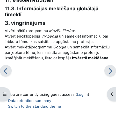
11. VINGRINĀJUMI
11.3. Informācijas meklēšana globālajā
tīmeklī
3. vingrinājums
Atvērt pārlūkprogrammu
Mozilla Firefox
.
Atvērt enciklopēdiju
Vikipēdija
un sameklēt informāciju par
jebkuru tēmu, kas saistīta ar apgūstamo profesiju.
Atvērt meklētājprogrammu
Google
un sameklēt informāciju
par jebkuru tēmu, kas saistīta ar apgūstamo profesiju.
Izmēģināt meklēšanu, lietojot iespēju
Izvērstā meklēšana
.
Open course index
Op
You are currently using guest access (
Log in
)
Data retention summary
Switch to the standard theme