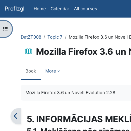
Skip to main content
ProfIzgl
Home
Calendar
All courses
Open course index
DatZT008
Topic 7
Mozilla Firefox 3.6 un Novell 
Mozilla Firefox 3.6 un
Book
More
Completion requirements
Mozilla Firefox 3.6 un Novell Evolution 2.28
5. INFORMĀCIJAS MEK