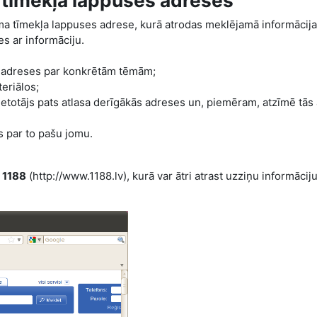
 tīmekļa lappuses adreses
nāma tīmekļa lappuses adrese, kurā atrodas meklējamā informācija.
s ar informāciju.
s adreses par konkrētām tēmām;
eriālos;
lietotājs pats atlasa derīgākās adreses un, piemēram, atzīmē tās 
as par to pašu jomu.
s
1188
(
http://www.1188.lv)
, kurā var ātri atrast uzziņu informācij