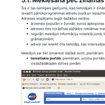
5.1. Meklēšana pēc zināmas
Šis ir tas laimīgais gadījums, kad lietotājam ir zi
ievadīt pārlūkprogrammas adrešu joslā un iepazītie
Adreses iespējams iegūt dažādos veidos:
ārzemēs populāri ir žurnāli, kuros apkopota
adreses tiek norādītas dažādos reklāmas mat
regulāri meklējot informāciju noteiktā jomā, 
grāmatzīmēm;
adresi var ieteikt cits lietotājs, kas interesēj
Meklējot var tikt izmantoti dažādi avoti, piemēram:
tematiskie portāli
, piemēram, uzziņu portāl
visdažādākajām dzīves jomām: