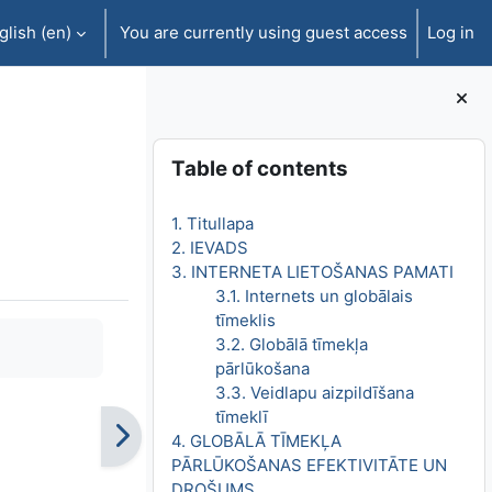
lish ‎(en)‎
You are currently using guest access
Log in
Blocks
Skip Table of contents
Table of contents
1. Titullapa
2. IEVADS
3. INTERNETA LIETOŠANAS PAMATI
3.1. Internets un globālais
tīmeklis
3.2. Globālā tīmekļa
pārlūkošana
3.3. Veidlapu aizpildīšana
tīmeklī
4. GLOBĀLĀ TĪMEKĻA
PĀRLŪKOŠANAS EFEKTIVITĀTE UN
DROŠUMS