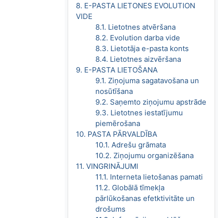
8. E-PASTA LIETONES EVOLUTION
VIDE
8.1. Lietotnes atvēršana
8.2. Evolution darba vide
8.3. Lietotāja e-pasta konts
8.4. Lietotnes aizvēršana
9. E-PASTA LIETOŠANA
9.1. Ziņojuma sagatavošana un
nosūtīšana
9.2. Saņemto ziņojumu apstrāde
9.3. Lietotnes iestatījumu
piemērošana
10. PASTA PĀRVALDĪBA
10.1. Adrešu grāmata
10.2. Ziņojumu organizēšana
11. VINGRINĀJUMI
11.1. Interneta lietošanas pamati
11.2. Globālā tīmekļa
pārlūkošanas efetktivitāte un
drošums