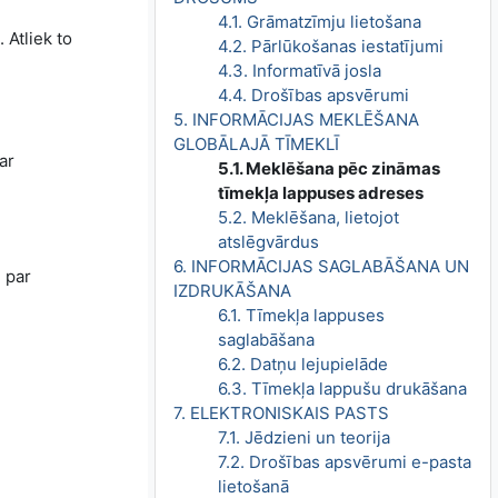
4.1. Grāmatzīmju lietošana
 Atliek to
4.2. Pārlūkošanas iestatījumi
4.3. Informatīvā josla
4.4. Drošības apsvērumi
5. INFORMĀCIJAS MEKLĒŠANA
GLOBĀLAJĀ TĪMEKLĪ
ar
5.1. Meklēšana pēc zināmas
tīmekļa lappuses adreses
5.2. Meklēšana, lietojot
atslēgvārdus
6. INFORMĀCIJAS SAGLABĀŠANA UN
u par
IZDRUKĀŠANA
6.1. Tīmekļa lappuses
saglabāšana
6.2. Datņu lejupielāde
6.3. Tīmekļa lappušu drukāšana
7. ELEKTRONISKAIS PASTS
7.1. Jēdzieni un teorija
7.2. Drošības apsvērumi e-pasta
lietošanā