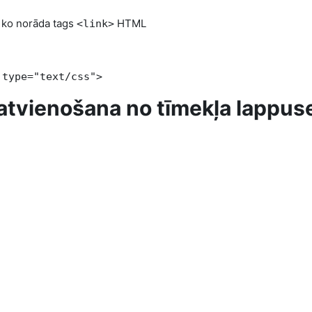
uz ko norāda tags
HTML
<link>
type="text/css">
s atvienošana no tīmekļa lappus