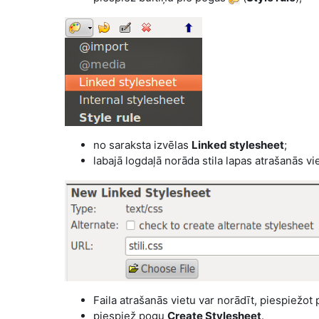
no saraksta izvēlas
Linked stylesheet
;
labajā logdaļā norāda stila lapas atrašanās vi
Faila atrašanās vietu var norādīt, piespiežot
piespiež pogu
Create Stylesheet
.