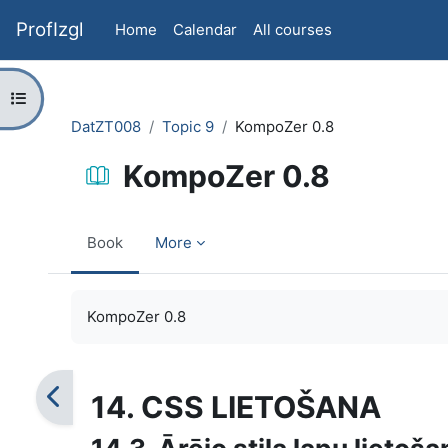
Skip to main content
ProfIzgl
Home
Calendar
All courses
Open course index
DatZT008
Topic 9
KompoZer 0.8
KompoZer 0.8
Book
More
Completion requirements
KompoZer 0.8
14. CSS LIETOŠANA