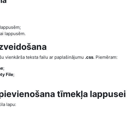
na
i lappusēm;
vai lappusēm.
 izveidošana
ukšu vienkārša teksta failu ar paplašinājumu
.css
. Piemēram:
ne
;
ty File
;
s pievienošana tīmekļa lappusei
ila lapu: