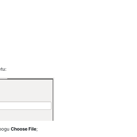
etu:
 pogu
Choose File
;