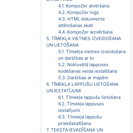
4.1. KompoZer atvēršana
4.2. KompoZer logs
4.3. HTML dokumenta
attēlošanas skati
4.4. KompoZer aizvēršana
5. TĪMEKĻA VIETNES IZVEIDOŠANA
UN LIETOŠANA
5.1. Tīmekļa vietnes izveidošana
un darbības ar to
5.2. Noklusētā lappuses
kodēšanas veida iestatīšana
5.3. Darbības ar mapēm
6. TĪMEKĻA LAPPUŠU LIETOŠANA
UN IESTATĪJUMI
6.1. Tīmekļa lappušu lietošana
6.2. Tīmekļa lappuses
iestatījumi
6.3. Tīmekļa lappušu
priekšskatīšana
7. TEKSTA IEVADĪŠANA UN