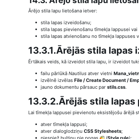
14.3. Ārējo stila lapu lietoša
Ārējo stila lapu lietošana ietver:
stila lapas izveidošanu;
stila lapas pievienošanu tīmekļa lappusei va
stila lapas atvienošanu no tīmekļa lappuses 
13.3.1.Ārējās stila lapas
Ērtākais veids, kā izveidot stila lapu, ir izveidot t
failu pārlūkā
N
autilus
atver vietni
Mana_viet
izvēlnē izvēlas
File / Create Document / Emp
jauno dokumentu pārsauc par
stils.css
.
13.3.2.Ārējās stila lapa
Lai tīmekļa lappusei pievienotu eksistējošu ārējā st
atver tīmekļa lappusi;
atver dialoglodziņu
CSS Stylesheets
;
piespiež bultiņu pie pogas
(
Style rule
);