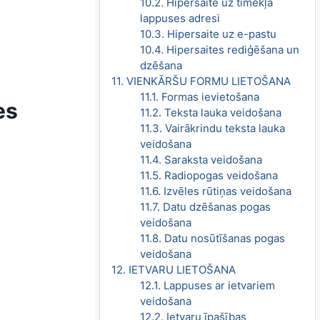
10.2. Hipersaite uz tīmekļa
lappuses adresi
10.3. Hipersaite uz e-pastu
10.4. Hipersaites rediģēšana un
dzēšana
11. VIENKĀRŠU FORMU LIETOŠANA
11.1. Formas ievietošana
es
11.2. Teksta lauka veidošana
11.3. Vairākrindu teksta lauka
veidošana
11.4. Saraksta veidošana
11.5. Radiopogas veidošana
11.6. Izvēles rūtiņas veidošana
11.7. Datu dzēšanas pogas
veidošana
11.8. Datu nosūtīšanas pogas
veidošana
12. IETVARU LIETOŠANA
12.1. Lappuses ar ietvariem
veidošana
12.2. Ietvaru īpašības