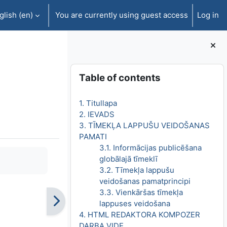
lish ‎(en)‎
You are currently using guest access
Log in
Blocks
Skip Table of contents
Table of contents
1. Titullapa
2. IEVADS
3. TĪMEKĻA LAPPUŠU VEIDOŠANAS
PAMATI
3.1. Informācijas publicēšana
globālajā tīmeklī
3.2. Tīmekļa lappušu
veidošanas pamatprincipi
3.3. Vienkāršas tīmekļa
lappuses veidošana
4. HTML REDAKTORA KOMPOZER
DARBA VIDE