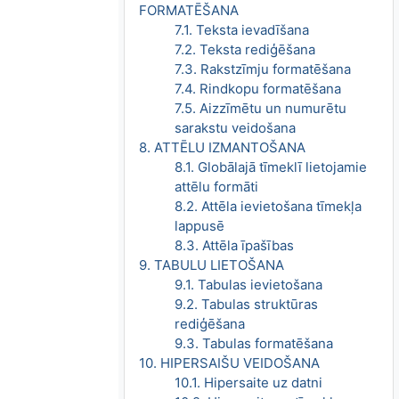
FORMATĒŠANA
7.1. Teksta ievadīšana
7.2. Teksta rediģēšana
7.3. Rakstzīmju formatēšana
7.4. Rindkopu formatēšana
7.5. Aizzīmētu un numurētu
sarakstu veidošana
8. ATTĒLU IZMANTOŠANA
8.1. Globālajā tīmeklī lietojamie
attēlu formāti
8.2. Attēla ievietošana tīmekļa
lappusē
8.3. Attēla īpašības
9. TABULU LIETOŠANA
9.1. Tabulas ievietošana
9.2. Tabulas struktūras
rediģēšana
9.3. Tabulas formatēšana
10. HIPERSAIŠU VEIDOŠANA
10.1. Hipersaite uz datni