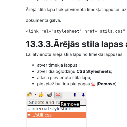
Ārējā stila lapa tiek pievienota tīmekļa lappusei, 
dokumenta galvā.
<link rel="stylesheet" href="
stils
.css"
13.3.3.Ārējās stila lapa
Lai atvienotu ārējā stila lapu no tīmekļa lappuses:
atver tīmekļa lappusi;
atver dialoglodziņu
CSS Stylesheets
;
atlasa pievienoto stila lapu;
piespiež bultiņu pie pogas
(
Remove
):