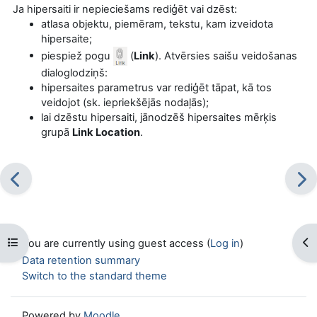
Ja hipersaiti ir nepieciešams rediģēt vai dzēst:
atlasa objektu, piemēram, tekstu, kam izveidota
hipersaite;
piespiež pogu
(
Link
). Atvērsies saišu veidošanas
dialoglodziņš:
hipersaites parametrus var rediģēt tāpat, kā tos
veidojot (sk. iepriekšējās nodaļās);
lai dzēstu hipersaiti, jānodzēš hipersaites mērķis
grupā
Link Location
.
Open course index
Op
You are currently using guest access (
Log in
)
Data retention summary
Switch to the standard theme
Powered by
Moodle