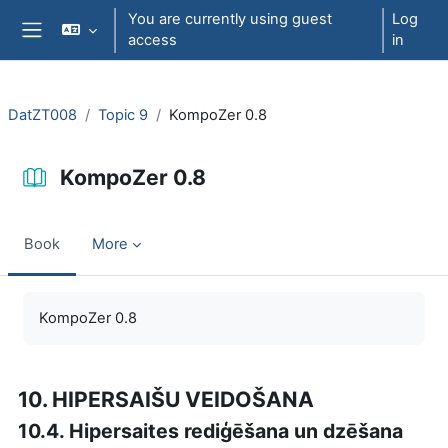
Skip to main content
You are currently using guest
Log
access
in
Side panel
DatZT008
Topic 9
KompoZer 0.8
KompoZer 0.8
Book
More
Completion requirements
KompoZer 0.8
10. HIPERSAIŠU VEIDOŠANA
10.4. Hipersaites rediģēšana un dzēšana