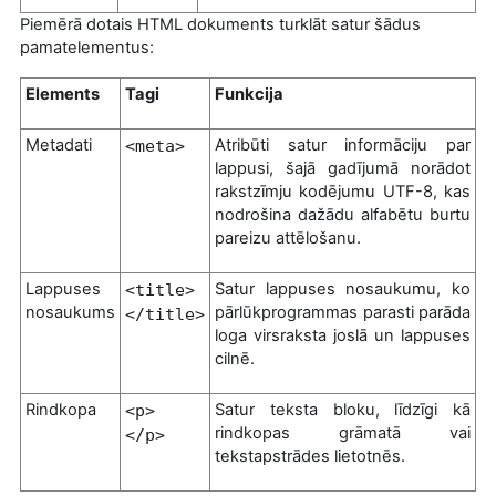
Piemērā dotais HTML dokuments turklāt satur šādus
pamatelementus:
Elements
Tagi
Funkcija
Metadati
Atribūti satur informāciju par
<meta>
lappusi, šajā gadījumā norādot
rakstzīmju kodējumu UTF-8, kas
nodrošina dažādu alfabētu burtu
pareizu attēlošanu.
Lappuses
Satur lappuses nosaukumu, ko
<title>
nosaukums
pārlūkprogrammas parasti parāda
</title>
loga virsraksta joslā un lappuses
cilnē.
Rindkopa
Satur teksta bloku, līdzīgi kā
<p>
rindkopas grāmatā vai
</p>
tekstapstrādes lietotnēs.