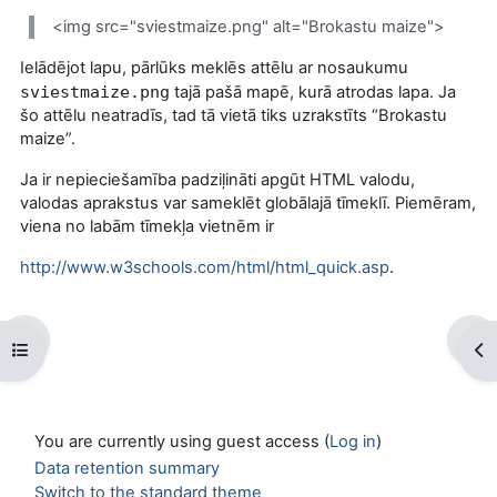
<img src="sviestmaize.png" alt="Brokastu maize">
Ielādējot lapu, pārlūks meklēs attēlu ar nosaukumu
sviestmaize.png
tajā pašā mapē, kurā atrodas lapa. Ja
šo attēlu neatradīs, tad tā vietā tiks uzrakstīts “Brokastu
maize”.
Ja ir nepieciešamība padziļināti apgūt HTML valodu,
valodas aprakstus var sameklēt globālajā tīmeklī. Piemēram,
viena no labām tīmekļa vietnēm ir
http://www.w3schools.com/html/html_quick.asp
.
Open course index
Op
You are currently using guest access (
Log in
)
Data retention summary
Switch to the standard theme