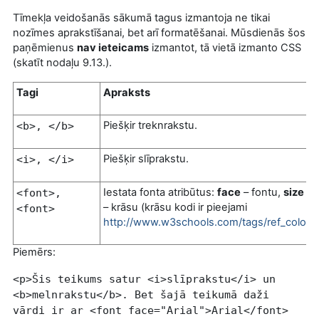
Tīmekļa veidošanās sākumā tagus izmantoja ne tikai
nozīmes aprakstīšanai, bet arī formatēšanai. Mūsdienās šos
paņēmienus
nav ieteicams
izmantot, tā vietā izmanto CSS
(skatīt nodaļu 9.13.).
Tagi
Apraksts
Piešķir treknrakstu.
<b>, </b>
Piešķir slīprakstu.
<i>, </i>
Iestata fonta atribūtus:
face
– fontu,
size
– l
<
font
>,
– krāsu (krāsu kodi ir pieejami
<font>
http://www.w3schools.com/tags/ref_colorpi
Piemērs:
<p>Šis teikums satur <i>slīprakstu</i> un
<b>melnrakstu</b>. Bet šajā teikumā daži
vārdi ir ar <font face="Arial">Arial</font>