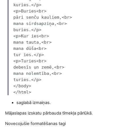
kuries.</p>
<p>Buries<br>
pāri senču kauliem,<br>
mana sirdsapziņa,<br>
buries.</p>
<p>Kur ies<br>
mana tauta,<br>
mana dūša<br>
tur ies.</p>
<p>Turies<br>
debesīs un zemē,<br>
mana nolemtība,<br>
turies.</p>
</body>
</html>
saglabā izmaiņas.
Mājaslapas izskatu pārbauda tīmekļa pārlūkā.
Novecojušie formatēšanas tagi