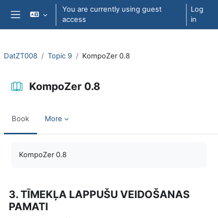
Skip to main content
You are currently using guest
Log
access
in
Side panel
DatZT008
Topic 9
KompoZer 0.8
KompoZer 0.8
Book
More
Completion requirements
KompoZer 0.8
3. TĪMEKĻA LAPPUŠU VEIDOŠANAS
PAMATI