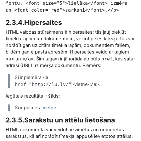
fontu, <font size="5">lielāka</font> izmēra
un <font color="red">sarkani</font>.</p>
2.3.4.Hipersaites
HTML valodas stūrakmens ir hipersaites; tās ļauj piekļūt
tīmekļa lapām un dokumentiem, veicot peles klikšķi. Tās var
norādīt gan uz citām tīmekļa lapām, dokumentiem failiem,
bildēm gan e pasta adresēm. Hipersaites veido ar tagiem
<a>
un
</a>
. Šim tagam ir jānorāda atribūts
href
, kas satur
adresi (URL) uz mērķa dokumentu. Piemērs:
Šī ir piemēra
<a
href
="http://
lu
.
lv/
">
vietne
</a>
.
Iegūtais rezultāts ir šāds:
Šī ir piemēra
vietne
.
2.3.5.Sarakstu un attēlu lietošana
HTML dokumentā var veidot aizzīmētus un numurētus
sarakstus, kā arī norādīt tīmekļa lappusē ievietotos attēlus,