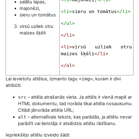
salātu lapas,
majonēzi,
<li>
sieru un tomātus
</li>
sieru un tomātus
</ul>
virsū uzliek otru
maizes šķēli
</li>
<li>
virsū uzliek otru
maizes šķēli
</li>
</ol>
Lai ievietotu attēlus, izmanto tagu
<img>
, kuram ir divi
atribūti:
src
– attēla atrašanās vieta. Ja attēls ir vienā mapē ar
HTML dokumentu, tad norāda tikai attēla nosaukumu.
Citādi jānorāda attēla URL;
alt
– alternatīvais teksts, kas parādās, ja attēlu nevar
parādīt vai lietotājs ir atslēdzis attēlu rādīšanu.
Iepriekšējo attēlu izveido šādi: