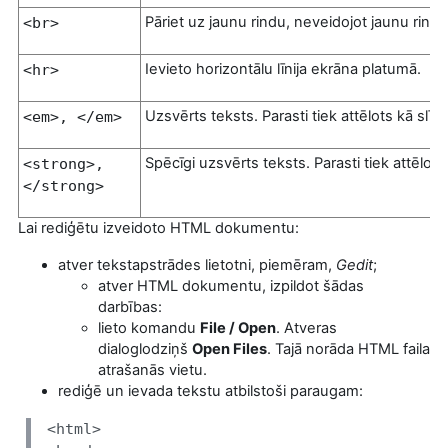
Pāriet uz jaunu rindu, neveidojot jaunu rind
<br>
Ievieto horizontālu līnija ekrāna platumā.
<hr>
Uzsvērts teksts. Parasti tiek attēlots kā slīp
<
em
>, </
em
>
Spēcīgi uzsvērts teksts. Parasti tiek attēlots
<
strong
>,
</
strong
>
Lai rediģētu izveidoto HTML dokumentu:
atver tekstapstrādes lietotni, piemēram,
Gedit
;
atver HTML dokumentu, izpildot šādas
darbības:
lieto komandu
File / Open
. Atveras
dialoglodziņš
Open
Files
. Tajā norāda HTML faila
atrašanās vietu.
rediģē un ievada tekstu atbilstoši paraugam:
<html>