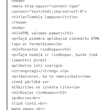
<head>
<meta http-equiv="content-type"
content="text/html;charset=utf-8">
<title>Tīmekļa lappuse</title>
</head>
<body>
<h1>HTML valodas pamati</h1>
<p>Šajā piemēra aplūkosim vienkāršu HTML
lapu ar formatējumu</p>
<h2>Parastas rindkopas</h2>
<p>Šajā nodaļā ir rindkopas, kurās tiek
izmantoti pirmīt
aplūkotie ļoti svarīgie
<strong>tagi</strong>.</p>
<p>Jāatceras, ka to <em>izskats</em>
vienā pārlūkā var
atšķirties no izskata citos</p>
<h2>Dzejas rindkopas</h2>
<p>Kuries<br>
slīpā lietū,
<br>
mana uguns,<br>