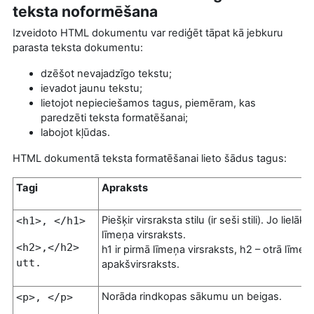
teksta noformēšana
Izveidoto HTML dokumentu var rediģēt tāpat kā jebkuru
parasta teksta dokumentu:
dzēšot nevajadzīgo tekstu;
ievadot jaunu tekstu;
lietojot nepieciešamos tagus, piemēram, kas
paredzēti teksta formatēšanai;
labojot kļūdas.
HTML dokumentā teksta formatēšanai lieto šādus tagus:
Tagi
Apraksts
Piešķir virsraksta stilu (ir seši stili). Jo lielāk
<h1>, </h1>
līmeņa virsraksts.
<
h2>,</h2>
h1 ir pirmā līmeņa virsraksts, h2 – otrā līmeņ
utt.
apakšvirsraksts.
Norāda rindkopas sākumu un beigas.
<p>, </p>