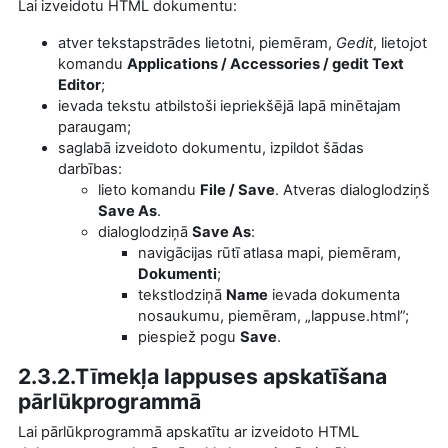
Lai izveidotu HTML dokumentu:
atver tekstapstrādes lietotni, piemēram,
Gedit
, lietojot
komandu
Applications
/ Accessories /
gedit Text
Editor
;
ievada tekstu atbilstoši iepriekšējā lapā minētajam
paraugam;
saglabā izveidoto dokumentu, izpildot šādas
darbības:
lieto komandu
File / Save
.
A
tveras dialoglodziņš
Save As
.
dialoglodziņā
Save As
:
navigācijas rūtī atlasa mapi, piemēram,
Dokumenti
;
tekstlodziņā
N
ame
ievada dokumenta
nosaukumu, piemēram, „
l
appuse.
html
”;
piespiež pogu
Save
.
2.3.2.
Tīmekļa lappuses apskatīšana
p
ārlūkprogrammā
Lai pārlūkprogrammā apskatītu ar izveidoto HTML