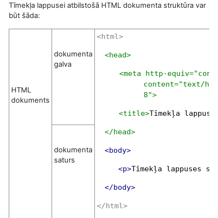
Tīmekļa lappusei atbilstošā HTML dokumenta struktūra var
būt šāda:
<html>
dokumenta
<head>
galva
<meta http-equiv="cont
content="text/htm
HTML
8">
dokuments
<title>
Tīmekļa lappuse
</head>
dokumenta
<body>
saturs
<p>
Tīmekļa lappuses sa
</body>
</html>