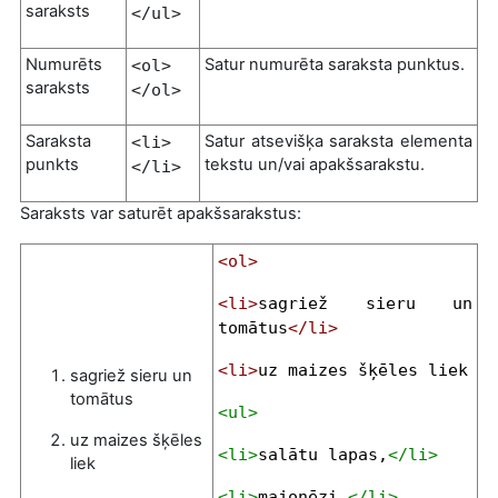
saraksts
</ul>
Numurēts
Satur numurēta saraksta punktus.
<ol>
saraksts
</ol>
Saraksta
Satur atsevišķa saraksta elementa
<li>
punkts
tekstu un/vai apakšsarakstu.
</li>
Saraksts var saturēt apakšsarakstus:
<ol>
<li>
sagriež sieru un
tomātus
</li>
<li>
uz maizes šķēles liek
sagriež sieru un
tomātus
<ul>
uz maizes šķēles
<li>
salātu lapas,
</li>
liek
<li>
majonēzi,
</li>