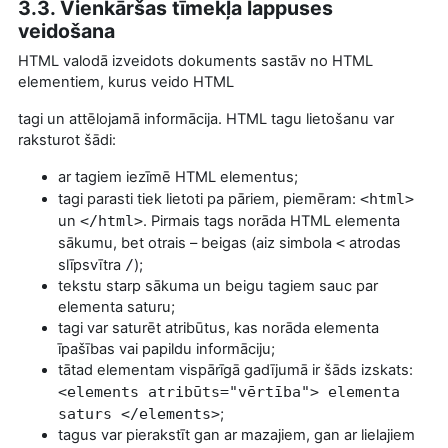
3.3. Vienkāršas tīmekļa lappuses
veidošana
HTML valodā izveidots dokuments sastāv no HTML
elementiem, kurus veido HTML
tagi un attēlojamā informācija. HTML tagu lietošanu var
raksturot šādi:
ar tagiem iezīmē HTML elementus;
tagi parasti tiek lietoti pa pāriem, piemēram:
<html>
un
</html>
. Pirmais tags norāda HTML elementa
sākumu, bet otrais – beigas (aiz simbola
<
atrodas
slīpsvītra
/
);
tekstu starp sākuma un beigu tagiem sauc par
elementa saturu;
tagi var saturēt atribūtus, kas norāda elementa
īpašības vai papildu informāciju;
tātad elementam vispārīgā gadījumā ir šāds izskats:
<elements atribūts="vērtība"> elementa
saturs </elements>
;
tagus var pierakstīt gan ar mazajiem, gan ar lielajiem