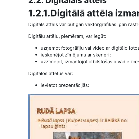
2.2. Digitālais attēls
1.2.1.Digitālā attēla izm
Digitāls attēls var būt gan vektorgrafikas, gan rastr
Digitālu attēlu, piemēram, var iegūt:
uzņemot fotogrāfiju vai video ar digitālo fot
ieskenējot zīmējumu ar skeneri;
uzzīmējot, izmantojot atbilstošas ievadierī
Digitālos attēlus var:
ievietot prezentācijās: