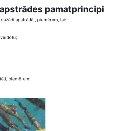
u apstrādes pamatprincipi
 dažādi apstrādāt, piemēram, lai:
rveidotu;
itāti, piemēram: