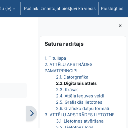
u ‎(lv)‎
Pašlaik izmantojat piekļuvi kā viesis
Pieslēgties
Bloki
Izlaist Satura rādītājs
Satura rādītājs
1. Titullapa
2. ATTĒLU APSTRĀDES
PAMATPRINCIPI
2.1. Datorgrafika
2.2. Digitālais attēls
2.3. Krāsas
2.4. Attēla ieguves veidi
2.5. Grafiskās lietotnes
2.6. Grafisko datņu formāti
3. ATTĒLU APSTRĀDES LIETOTNE
3.1. Lietotnes atvēršana
3.2. Lietotnes logs