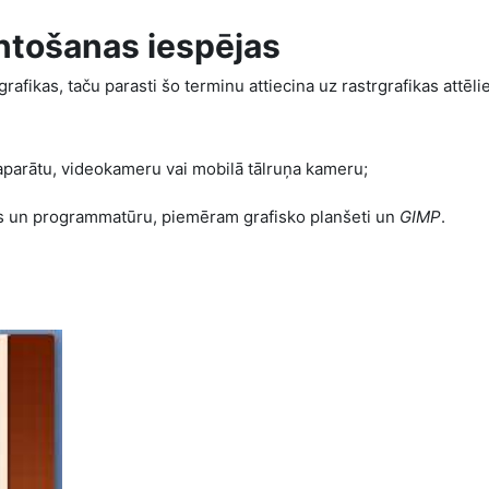
antošanas iespējas
grafikas, taču parasti šo terminu attiecina uz rastrgrafikas attēli
oaparātu, videokameru vai mobilā tālruņa kameru;
ces un programmatūru, piemēram grafisko planšeti un
GIMP
.