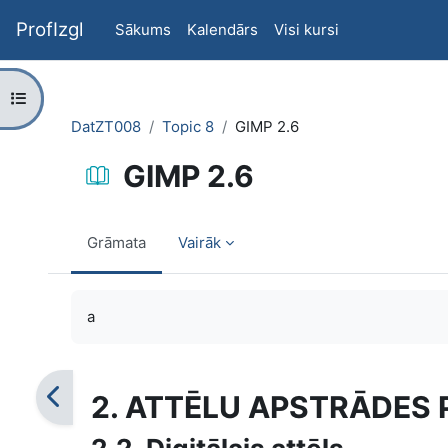
Atvērt galveno saturu
ProfIzgl
Sākums
Kalendārs
Visi kursi
Atvērt kursu indeksu
DatZT008
Topic 8
GIMP 2.6
GIMP 2.6
Grāmata
Vairāk
Izpildes nosacījumi
a
2. ATTĒLU APSTRĀDES 