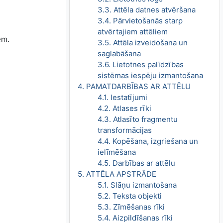
3.3. Attēla datnes atvēršana
3.4. Pārvietošanās starp
atvērtajiem attēliem
em.
3.5. Attēla izveidošana un
saglabāšana
3.6. Lietotnes palīdzības
sistēmas iespēju izmantošana
4. PAMATDARBĪBAS AR ATTĒLU
4.1. Iestatījumi
4.2. Atlases rīki
4.3. Atlasīto fragmentu
transformācijas
4.4. Kopēšana, izgriešana un
ielīmēšana
4.5. Darbības ar attēlu
5. ATTĒLA APSTRĀDE
5.1. Slāņu izmantošana
5.2. Teksta objekti
5.3. Zīmēšanas rīki
5.4. Aizpildīšanas rīki