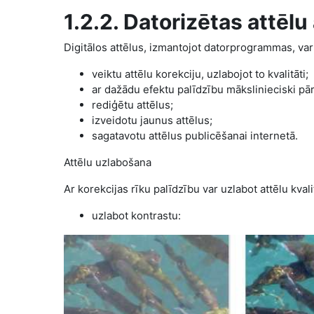
1.2.2. Datorizētas attēl
Digitālos attēlus, izmantojot datorprogrammas, var
veiktu attēlu korekciju, uzlabojot to kvalitāti;
ar dažādu efektu palīdzību mākslinieciski pā
rediģētu attēlus;
izveidotu jaunus attēlus;
sagatavotu attēlus publicēšanai internetā.
Attēlu uzlabošana
Ar korekcijas rīku palīdzību var uzlabot attēlu kval
uzlabot kontrastu: