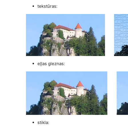
tekstūras:
eļļas gleznas:
stikla: