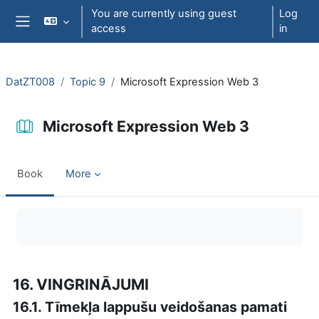
Skip to main content
You are currently using guest
Log
access
in
Side panel
DatZT008
Topic 9
Microsoft Expression Web 3
Microsoft Expression Web 3
Book
More
Completion requirements
16. VINGRINĀJUMI
16.1. Tīmekļa lappušu veidošanas pamati