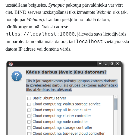
uzstādīšana beigusies,
Synaptic
pakotņu pārvaldnieku var vērt
ciet. BIND servera uzskaņošanai tiks izmantots
Webmin
rīks (sk.
nodaļu par
Webmin
). Lai tam piekļūtu no lokālā datora,
pārlūkprogrammā jāraksta adrese
, jāievada savs lietotājvārds
https://localhost:10000
un parole. Ja no attālināta datora, tad
vietā jāraksta
localhost
datora IP adrese vai domēna vārds.