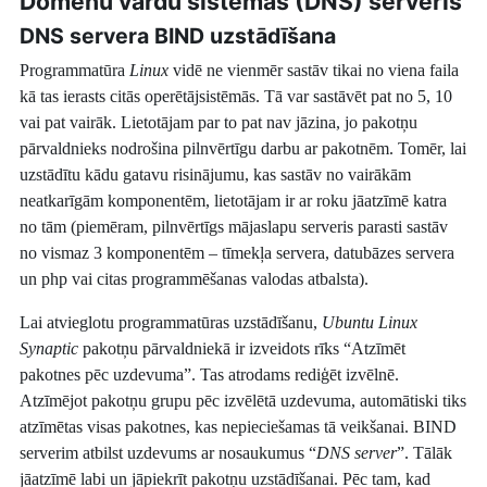
Domēnu vārdu sistēmas (DNS) serveris
DNS servera BIND uzstādīšana
Programmatūra
Linux
vidē ne vienmēr sastāv tikai no viena faila
kā tas ierasts citās operētājsistēmās. Tā var sastāvēt pat no 5, 10
vai pat vairāk. Lietotājam par to pat nav jāzina, jo pakotņu
pārvaldnieks nodrošina pilnvērtīgu darbu ar pakotnēm. Tomēr, lai
uzstādītu kādu gatavu risinājumu, kas sastāv no vairākām
neatkarīgām komponentēm, lietotājam ir ar roku jāatzīmē katra
no tām (piemēram, pilnvērtīgs mājaslapu serveris parasti sastāv
no vismaz 3 komponentēm – tīmekļa servera, datubāzes servera
un php vai citas programmēšanas valodas atbalsta).
Lai atvieglotu programmatūras uzstādīšanu,
Ubuntu Linux
Synaptic
pakotņu pārvaldniekā ir izveidots rīks “Atzīmēt
pakotnes pēc uzdevuma”. Tas atrodams rediģēt izvēlnē.
Atzīmējot pakotņu grupu pēc izvēlētā uzdevuma, automātiski tiks
atzīmētas visas pakotnes, kas nepieciešamas tā veikšanai. BIND
serverim atbilst uzdevums ar nosaukumus “
DNS server
”. Tālāk
jāatzīmē labi un jāpiekrīt pakotņu uzstādīšanai. Pēc tam, kad