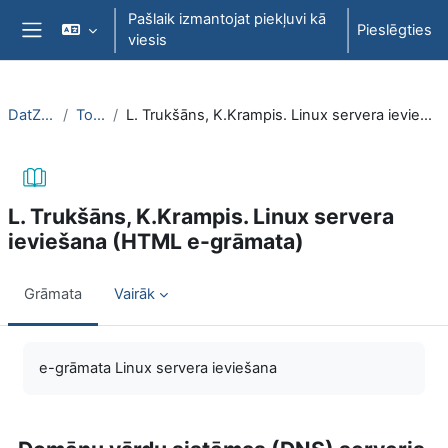
Atvērt galveno saturu
Pašlaik izmantojat piekļuvi kā
Pieslēgties
viesis
Sānu panelis
DatZT007
Topic 1
L. Trukšāns, K.Krampis. Linux servera ieviešana (HTML e-grāmata)
L. Trukšāns, K.Krampis. Linux servera
ieviešana (HTML e-grāmata)
Grāmata
Vairāk
Izpildes nosacījumi
e-grāmata Linux servera ieviešana