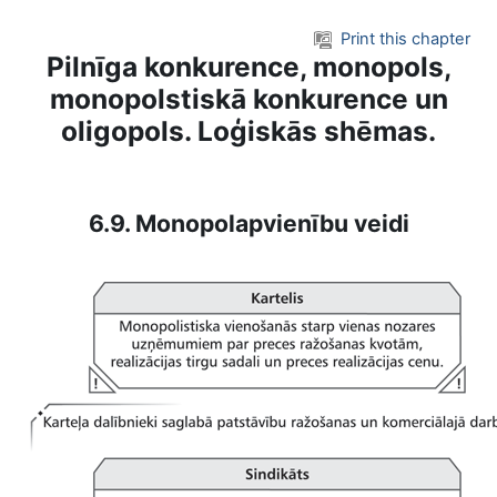
Skip to main content
Print this chapter
Pilnīga konkurence, monopols,
monopolstiskā konkurence un
oligopols. Loģiskās shēmas.
6.9. Monopolapvienību veidi