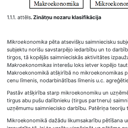
1.1.1. attēls
. Zinātņu nozaru klasifikācija
Mikroekonomika
pēta atsevišķu saimniecisku subj
subjektu norišu savstarpējo iedarbību un to darbība
tirgos, tā kopējās saimnieciskās aktivitātes izpa
Makroekonomikas
interešu loks ietver kopējo ta
Makroekonomikā atšķirībā no mikroekonomikas papil
cenu līmenis, nodarbinātības līmenis u.c. agreģētie 
Pastāv atšķirība starp mikroekonomiku un uzņēmēj
tirgus abu pušu dalībnieku (tirgus partneru) sai
uzņēmumu saimniecisko darbību. Patēriņa teoriju 
Mikroekonomikā dažādu likumsakarību pētīšana un 