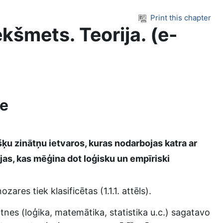
Print this chapter
kšmets. Teorija. (e-
ne
šķu zinātņu ietvaros, kuras nodarbojas katra ar
ijas, kas mēģina dot loģisku un empīriski
res tiek klasificētas (1.1.1. attēls).
ātnes (loģika, matemātika, statistika u.c.) sagatavo