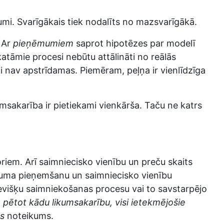
jumi. Svarīgākais tiek nodalīts no mazsvarīgākā.
. Ar
pieņēmumiem
saprot hipotēzes par modelī
atāmie procesi nebūtu attālināti no reālās
i nav apstrīdamas. Piemēram, peļņa ir vienlīdzīga
msakarība ir pietiekami vienkārša. Taču ne katrs
riem. Arī saimniecisko vienību un preču skaits
 lēmuma pieņemšanu un saimniecisko vienību
evišķu saimniekošanas procesu vai to savstarpējo
,
pētot kādu likumsakarību, visi ietekmējošie
us
noteikums.