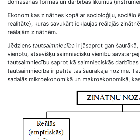
domāšanas formas un darbības likumus (instrument
Ekonomikas zinātnes kopā ar socioloģiju, sociālo ēt
realitāte), kuras savukārt iekļaujas reālajās zinā
reālajām zinātnēm.
Jēdziens
tautsaimniecība
ir jāsaprot gan šaurākā,
vienotu, atsevišķu saimniecisku vienību savstarpē
tautsaimniecību saprot kā saimnieciskās darbības 
tautsaimniecība ir pētīta tās šaurākajā nozīmē. T
sadalās mikroekonomikā un makroekonomikā, kas sa