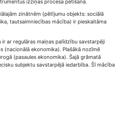
trumentus izziņas procesa pētīšanā.
ociālajām zinātnēm (pētījumu objekts: sociālā
mika, tautsaimniecības mācība) ir pieskaitāma
ir ar regulāras maiņas palīdzību savstarpēji
aros (nacionālā ekonomika). Plašākā nozīmē
mērogā (pasaules ekonomika). Šajā grāmatā
ecisku subjektu savstarpējā iedarbība. Šī mācība