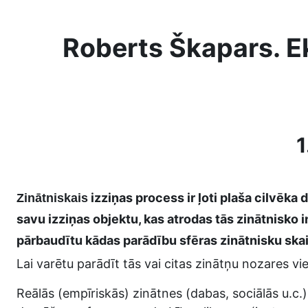
Skip to main content
Roberts Škapars. Ek
1
izziņas process ir ļoti plaša cilvēka
Zinātniskais
savu izziņas objektu, kas atrodas tās zinātnisko 
pārbaudītu kādas parādību sfēras zinātnisku ska
Lai varētu parādīt tās vai citas zinātņu nozares viet
Reālās (empīriskās) zinātnes (dabas, sociālās u.c.)