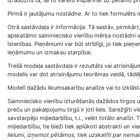
izraudzīts tā, lai to varētu vispārināt uz pētāmo 
Pirmā ir jautājumu
nostādne
. Ar to tiek formulēts
Otrā sastāvdaļa ir
informācija
. Tā sastāv, pirmkār
apskatāmo saimniecisko vienību mērķa nostādni un 
īstenības. Pieņēmumi var būt strīdīgi, jo tiek pieņe
ieņēmumu un izmaksu starpībai.
Trešā modeļa sastāvdaļa ir
rezultāts
vai
atrisināju
modelis var dot atrisinājumu teorēmas veidā, tādēļ
Modelī dažādu likumsakarību analīze vai to izklāst
Saimniecisko vienību izturēšanās dažādos tirgos u
preču un pakalpojumu tirgū ir ļoti liels. Sarežģīti
savstarpējo mijiedarbību, t.i., veikt
totālo analīzi
. 
mijiedarbību, tie bieži tiek aplūkoti abstrakti un vi
lielumi, izņemot pētāmos, tiek uzskatīti par nema