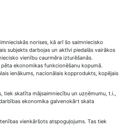
mnieciskās norises, kā arī šo saimniecisko
ais subjekts darbojas un aktīvi piedalās vairākos
niecisko vienību caurmēra izturēšanās.
 Tā pēta ekonomikas funkcionēšanu kopumā.
ālais ienākums, nacionālais kopprodukts, kopējais
tiek skatīta mājsaimniecību un uzņēmumu, t.i.,
ējdarbības ekonomika galvenokārt skata
stenības vienkāršots atspoguļojums. Tas tiek