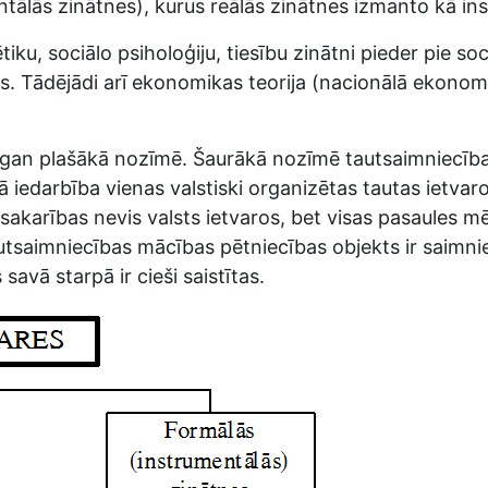
ālās zinātnes), kurus reālās zinātnes izmanto kā ins
iku, sociālo psiholoģiju, tiesību zinātni pieder pie s
tnēs. Tādējādi arī ekonomikas teorija (nacionālā ekono
 gan plašākā nozīmē. Šaurākā nozīmē tautsaimniecība 
jā iedarbība vienas valstiski organizētas tautas ietv
sakarības nevis valsts ietvaros, bet visas pasaules 
autsaimniecības mācības pētniecības objekts ir saimni
vā starpā ir cieši saistītas.