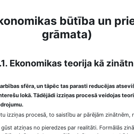
onomikas būtība un prie
grāmata)
.1. Ekonomikas teorija kā zināt
 darbības sfēra, un tāpēc tas parasti reducējas atsevi
interešu lokā. Tādējādi izziņas procesā veidojas teor
idrojumu.
u izziņas procesā, to saistību ar pārējām zinātnēm, noza
 gūst atziņas no pieredzes par realitāti. Formālās zin