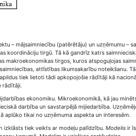
ektu – mājsaimniecību (patērētāju) un uzņēmumu – sai
s koordināciju tirgū. Tā kā gandrīz katrs saimniecisk
užas makroekonomikas tirgos, kuros atspoguļojas saim
utsaimniecības, attīstības likumsakarību noteikšanu.
dus tiek lietoti tādi apkopojošie rādītāji kā nacion
rādītāji.
darbības ekonomiku. Mikroekonomikā, kā jau minēts, 
mnieciskā darbība un savstarpējā mijiedarbība. Uzņēm
tā aplūko tikai no uzņēmuma aspekta un interesēm.
izklāsts tiek veikts ar modeļu palīdzību.
Modelis
ir ī