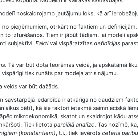
procesu kopumā. Modelim ir vairākas sastāvdaļas.
 modelī noskaidrojamo jautājumu loks, kā arī ierobežo
t, no pieņēmumiem, otrkārt no faktiem un definīcijām
to izturēšanos. Tiem ir jābūt tādiem, lai modelī apsk
mti subjektīvi.
Fakti
vai vispāratzītas
definīcijas
parast
ms
. Tā var būt dota teorēmas veidā, ja apskatāmā liku
 vispārīgi tiek runāts par modeļa atrisinājumu.
a veids var būt dažāds.
n savstarpējā iedarbība ir atkarīga no daudziem fakto
 vienlaikus pētīt, kā šie faktori ietekmē saimnieciskā
Tāpēc mikroekonomikā, skatot un skaidrojot kādu ats
enkāršoti. Tiek lietota
parciālā analīze
. Tas nozīmē, ka
inīgiem (konstantiem)
, t.i., tiek ievērots
ceteris parib