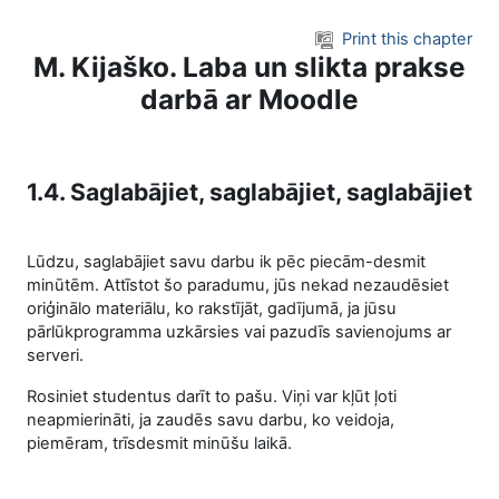
Skip to main content
Print this chapter
M. Kijaško. Laba un slikta prakse
darbā ar Moodle
1.4. Saglabājiet, saglabājiet, saglabājiet
Lūdzu, saglabājiet savu darbu ik pēc piecām-desmit
minūtēm. Attīstot šo paradumu, jūs nekad nezaudēsiet
oriģinālo materiālu, ko rakstījāt, gadījumā, ja jūsu
pārlūkprogramma uzkārsies vai pazudīs savienojums ar
serveri.
Rosiniet studentus darīt to pašu. Viņi var kļūt ļoti
neapmierināti, ja zaudēs savu darbu, ko veidoja,
piemēram, trīsdesmit minūšu laikā.