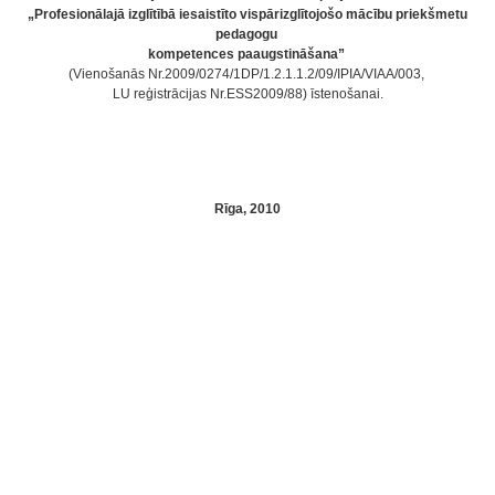
„Profesionālajā izglītībā iesaistīto vispārizglītojošo mācību priekšmetu
pedagogu
kompetences paaugstināšana”
(Vienošanās Nr.2009/0274/1DP/1.2.1.1.2/09/IPIA/VIAA/003,
LU reģistrācijas Nr.ESS2009/88) īstenošanai.
Rīga, 2010