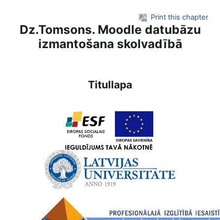
Skip to main content
Print this chapter
Dz.Tomsons. Moodle datubāzu
izmantošana skolvadībā
Titullapa