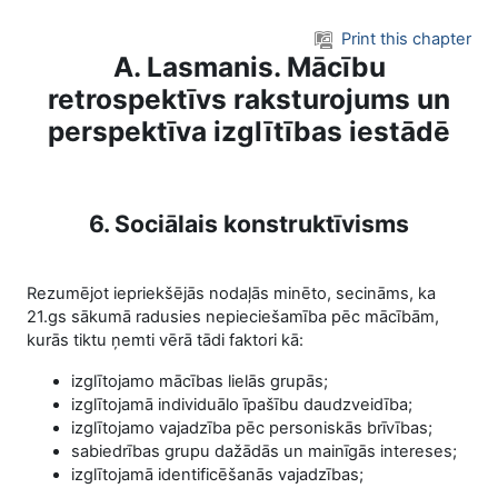
Skip to main content
Print this chapter
A. Lasmanis. Mācību
retrospektīvs raksturojums un
perspektīva izglītības iestādē
6. Sociālais konstruktīvisms
Rezumējot iepriekšējās nodaļās minēto, secināms, ka
21.gs sākumā radusies nepieciešamība pēc mācībām,
kurās tiktu ņemti vērā tādi faktori kā:
izglītojamo mācības lielās grupās;
izglītojamā individuālo īpašību daudzveidība;
izglītojamo vajadzība pēc personiskās brīvības;
sabiedrības grupu dažādās un mainīgās intereses;
izglītojamā identificēšanās vajadzības;