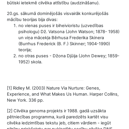
būtiski ietekmē cilvēka attīstību (audzināšanu).
20.gs. sākumā dominējošās visvairāk konkurējošās
mācību teorijas bija divas:
no vienas puses ir biheivioristu (uzvedības
psihologu) Dž. Vatsona (John Watson; 1878- 1958)
un viņa mācekļa Bērhusa Frederika Skinera
(Burrhus Frederick (B. F.) Skinner; 1904-1990)
teorija;
no otras puses - Džona Djūija (John Dewey; 1859-
1952) skola.
[1] Ridley M. (2003) Nature Via Nurture: Genes,
Experience, and What Makes Us Human. Harper Collins,
New York. 336 pp.
[2] Cilvēka genoma projekts ir 1988. gadā uzsākta
pētniecības programma, kurā paredzēts kartēt visu
cilvēka iedzimtības tekstu jeb, citiem vārdiem - iegūt