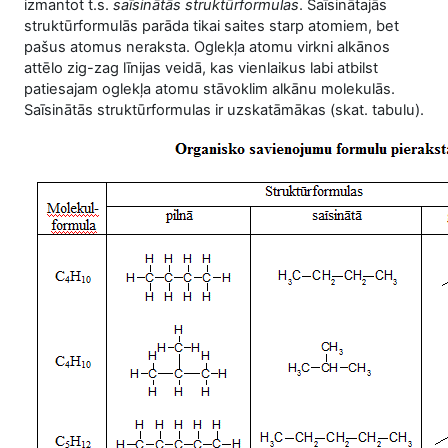
izmantot t.s.
saīsinātās struktūrformulas
. Saīsinātajās
struktūrformulās parāda tikai saites starp atomiem, bet
pašus atomus neraksta. Oglekļa atomu virkni alkānos
attēlo zig-zag līnijas veidā, kas vienlaikus labi atbilst
patiesajam oglekļa atomu stāvoklim alkānu molekulās.
Saīsinātās struktūrformulas ir uzskatāmākas (skat. tabulu).