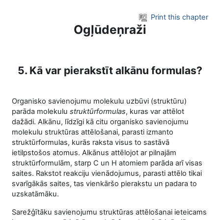
Skip to main content
Print this chapter
Ogļūdeņraži
5. Kā var pierakstīt alkānu formulas?
Organisko savienojumu molekulu uzbūvi (struktūru)
parāda molekulu
struktūrformulas
, kuras var attēlot
dažādi. Alkānu, līdzīgi kā citu organisko savienojumu
molekulu struktūras attēlošanai, parasti izmanto
struktūrformulas, kurās raksta visus to sastāvā
ietilpstošos atomus. Alkānus attēlojot ar pilnajām
struktūrformulām, starp C un H atomiem parāda arī visas
saites. Rakstot reakciju vienādojumus, parasti attēlo tikai
svarīgākās saites, tas vienkāršo pierakstu un padara to
uzskatāmāku.
Sarežģītāku savienojumu struktūras attēlošanai ieteicams