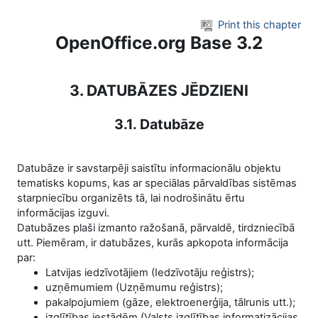
Skip to main content
Print this chapter
OpenOffice.org Base 3.2
3. DATUBĀZES JĒDZIENI
3.1. Datubāze
Datubāze ir savstarpēji saistītu informacionālu objektu
tematisks kopums, kas ar speciālas pārvaldības sistēmas
starpniecību organizēts tā, lai nodrošinātu ērtu
informācijas izguvi.
Datubāzes plaši izmanto ražošanā, pārvaldē, tirdzniecībā
utt. Piemēram, ir datubāzes, kurās apkopota informācija
par:
Latvijas iedzīvotājiem (Iedzīvotāju reģistrs);
uzņēmumiem (Uzņēmumu reģistrs);
pakalpojumiem (gāze, elektroenerģija, tālrunis utt.);
izglītības iestādēm (Valsts izglītības informatizācijas