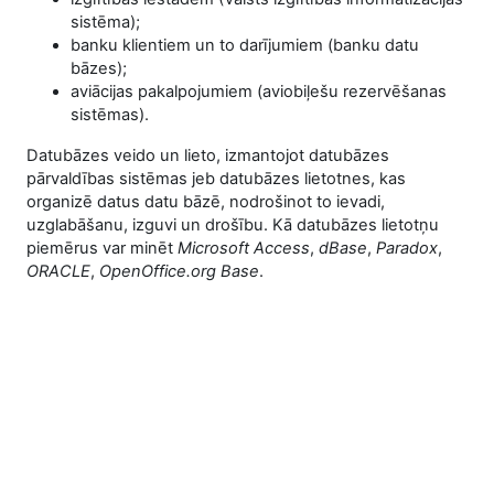
sistēma);
banku klientiem un to darījumiem (banku datu
bāzes);
aviācijas pakalpojumiem (aviobiļešu rezervēšanas
sistēmas).
Datubāzes veido un lieto, izmantojot datubāzes
pārvaldības sistēmas jeb datubāzes lietotnes, kas
organizē datus datu bāzē, nodrošinot to ievadi,
uzglabāšanu, izguvi un drošību. Kā datubāzes lietotņu
piemērus var minēt
Microsoft Access
,
dBase
,
Paradox
,
ORACLE
,
OpenOffice.org Base
.