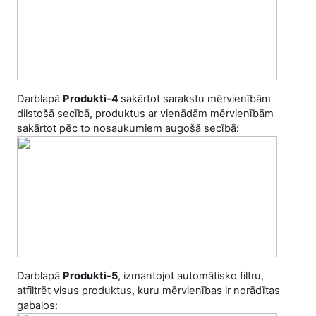
Darblapā
Produkti-4
sakārtot sarakstu mērvienībām
dilstošā secībā, produktus ar vienādām mērvienībām
sakārtot pēc to nosaukumiem augošā secībā:
Darblapā
Produkti-5
, izmantojot automātisko filtru,
atfiltrēt visus produktus, kuru mērvienības ir norādītas
gabalos: