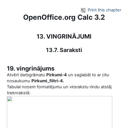
Skip to main content
Print this chapter
OpenOffice.org Calc 3.2
13. VINGRINĀJUMI
13.7. Saraksti
19. vingrinājums
Atvērt darbgrāmatu
Pirkumi-4
un saglabāt to ar citu
nosaukumu
Pirkumi_filtri-4.
Tabulai noņem formatējumu un virsrakstu rindu atstāj
treknrakstā: