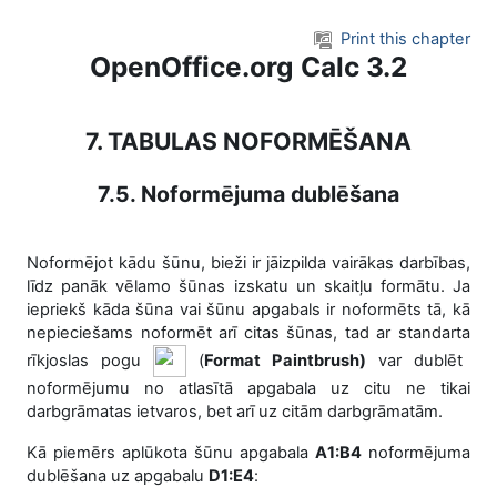
Skip to main content
Print this chapter
OpenOffice.org Calc 3.2
7. TABULAS NOFORMĒŠANA
7.5. Noformējuma dublēšana
Noformējot kādu šūnu, bieži ir jāizpilda vairākas darbības,
līdz panāk vēlamo šūnas izskatu un skaitļu formātu. Ja
iepriekš kāda šūna vai šūnu apgabals ir noformēts tā, kā
nepieciešams noformēt arī citas šūnas, tad ar standarta
rīkjoslas
pogu
(
Format Paintbrush)
var dublēt
noformējumu no atlasītā apgabala uz citu ne tikai
darbgrāmatas ietvaros, bet arī uz citām darbgrāmatām.
Kā piemērs aplūkota šūnu apgabala
A1:B4
noformējuma
dublēšana uz apgabalu
D1:E4
: