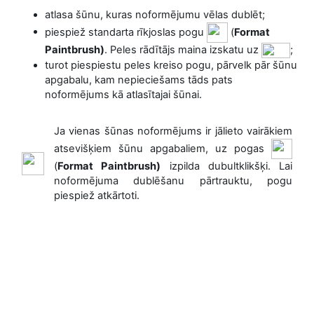
atlasa šūnu, kuras noformējumu vēlas dublēt;
piespiež standarta
rīkjoslas
pogu
(
Format
Paintbrush)
. Peles rādītājs maina izskatu uz
;
turot piespiestu peles kreiso pogu, pārvelk pār šūnu
apgabalu, kam nepieciešams tāds pats
noformējums kā atlasītajai šūnai.
Ja vienas šūnas noformējums ir jālieto vairākiem
atsevišķiem šūnu apgabaliem, uz pogas
(
Format Paintbrush)
izpilda dubultklikšķi. Lai
noformējuma dublēšanu pārtrauktu, pogu
piespiež atkārtoti.