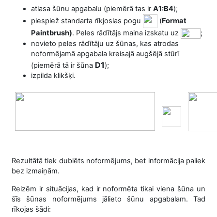
atlasa šūnu apgabalu (piemērā tas ir
A1:B4
);
piespiež standarta
rīkjoslas
pogu
(
Format
Paintbrush)
. Peles rādītājs maina izskatu uz
;
novieto peles rādītāju uz šūnas, kas atrodas
noformējamā apgabala kreisajā augšējā stūrī
D1
(piemērā tā ir šūna
);
izpilda klikšķi.
Rezultātā tiek dublēts noformējums, bet informācija paliek
bez izmaiņām.
Reizēm ir situācijas, kad ir noformēta tikai viena šūna un
šīs šūnas noformējums jālieto šūnu apgabalam. Tad
rīkojas šādi: