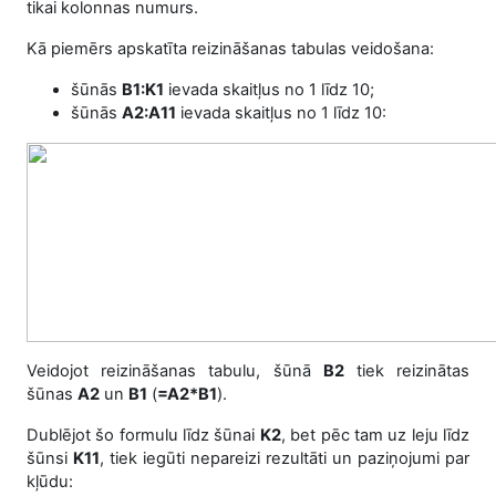
tikai kolonnas numurs.
Kā piemērs apskatīta reizināšanas tabulas veidošana:
šūnās
B
1
:K
1
ievada skaitļus no 1 līdz 10;
šūnās
A
2
:A1
1
ievada skaitļus no 1 līdz 10:
Veidojot reizināšanas tabulu, šūnā
B2
tiek reizinātas
šūnas
A2
un
B1
(
=A2*B1
).
Dublējot šo formulu līdz šūnai
K2
, bet pēc tam uz leju līdz
šūnsi
K11
, tiek iegūti nepareizi rezultāti un paziņojumi par
kļūdu: