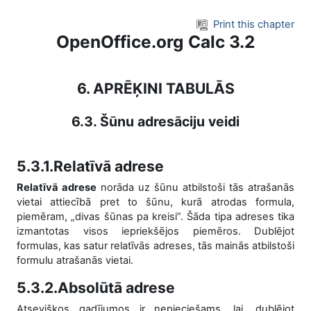
Skip to main content
Print this chapter
OpenOffice.org Calc 3.2
6. APRĒĶINI TABULĀS
6.3. Šūnu adresāciju veidi
5.3.1.Relatīvā adrese
Relatīvā adrese
norāda uz šūnu atbilstoši tās atrašanās
vietai attiecībā pret to šūnu, kurā atrodas formula,
piemēram, „divas šūnas pa kreisi”. Šāda tipa adreses tika
izmantotas visos iepriekšējos piemēros. Dublējot
formulas, kas satur relatīvās adreses, tās mainās atbilstoši
formulu atrašanās vietai.
5.3.2.Absolūtā adrese
Atsevišķos gadījumos ir nepieciešams, lai, dublējot