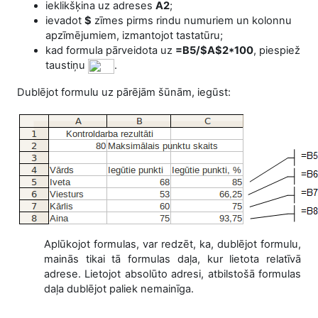
ieklikšķina uz adreses
A2
;
ievadot
$
zīmes pirms rindu numuriem un kolonnu
apzīmējumiem, izmantojot tastatūru;
kad formula pārveidota uz
=B5/$A$2*100
, piespiež
taustiņu
.
Dublējot formulu uz pārējām šūnām, iegūst:
Aplūkojot formulas, var redzēt, ka, dublējot formulu,
mainās tikai tā formulas daļa, kur lietota relatīvā
adrese. Lietojot absolūto adresi, atbilstošā formulas
daļa dublējot paliek nemainīga.