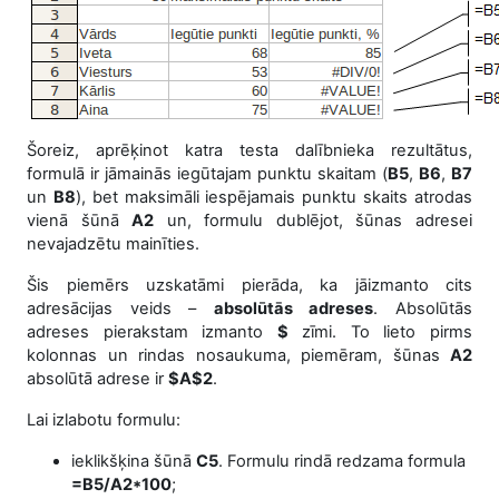
Šoreiz, aprēķinot katra testa dalībnieka rezultātus,
formulā ir jāmainās iegūtajam punktu skaitam (
B5
,
B6
,
B7
un
B8
), bet maksimāli iespējamais punktu skaits atrodas
vienā šūnā
A2
un, formulu dublējot, šūnas adresei
nevajadzētu mainīties.
Šis piemērs uzskatāmi pierāda, ka jāizmanto cits
adresācijas veids –
absolūtās adreses
. Absolūtās
adreses pierakstam izmanto
$
zīmi. To lieto pirms
kolonnas un rindas nosaukuma, piemēram, šūnas
A2
absolūtā adrese ir
$A$2
.
Lai izlabotu formulu:
ieklikšķina šūnā
C5
. Formulu rindā redzama formula
=B5/A2*100
;