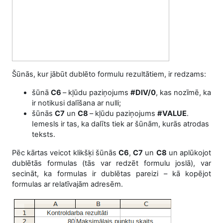
Šūnās, kur jābūt dublēto formulu rezultātiem, ir redzams:
šūnā
C6
– kļūdu paziņojums
#DIV/0
, kas nozīmē, ka
ir notikusi dalīšana ar nulli;
šūnās
C7
un
C8
– kļūdu paziņojums
#VALUE
.
Iemesls ir tas, ka dalīts tiek ar šūnām, kurās atrodas
teksts.
Pēc kārtas veicot klikšķi šūnās
C6
,
C7
un
C8
un aplūkojot
dublētās formulas (tās var redzēt formulu joslā), var
secināt, ka formulas ir dublētas pareizi – kā kopējot
formulas ar relatīvajām adresēm.