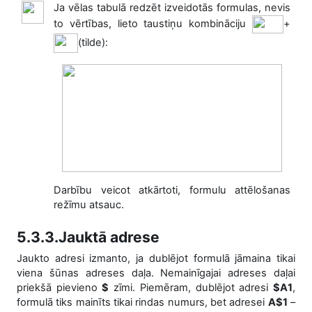
Ja vēlas tabulā redzēt izveidotās formulas, nevis
to vērtības, lieto taustiņu kombināciju
+
(tilde):
Darbību veicot atkārtoti, formulu attēlošanas
režīmu atsauc.
5.3.3.Jauktā adrese
Jaukto adresi izmanto, ja dublējot formulā jāmaina tikai
viena šūnas adreses daļa. Nemainīgajai adreses daļai
priekšā pievieno
$
zīmi. Piemēram, dublējot adresi
$A1
,
formulā tiks mainīts tikai rindas numurs, bet adresei
A$1
–