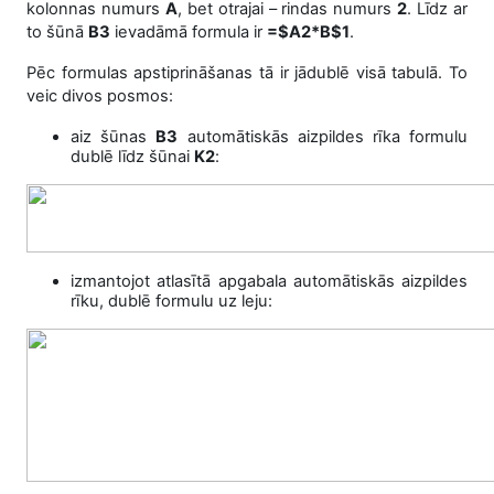
kolonnas numurs
A
, bet otrajai – rindas numurs
2
. Līdz ar
to šūnā
B3
ievadāmā formula ir
=$A2*B$1
.
Pēc formulas apstiprināšanas tā ir jādublē visā tabulā. To
veic divos posmos:
aiz šūnas
B3
automātiskās aizpildes rīka formulu
dublē līdz šūnai
K2
:
izmantojot atlasītā apgabala automātiskās aizpildes
rīku, dublē formulu uz leju: