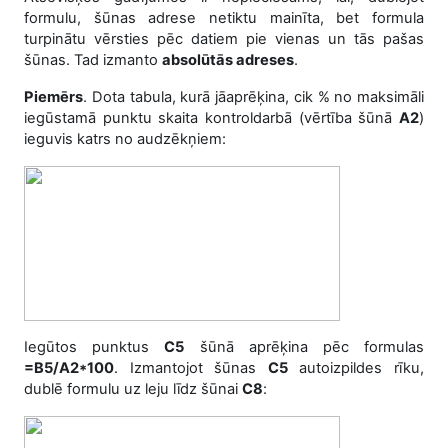
formulu, šūnas adrese netiktu mainīta, bet formula
turpinātu vērsties pēc datiem pie vienas un tās pašas
šūnas. Tad izmanto
absolūtās adreses
.
Piemērs
. Dota tabula, kurā jāaprēķina, cik % no maksimāli
iegūstamā punktu skaita kontroldarbā (vērtība šūnā
A2
)
ieguvis katrs no audzēkņiem:
Iegūtos punktus
C5
šūnā aprēķina pēc formulas
=B5/A2*100
. Izmantojot šūnas
C5
autoizpildes rīku,
dublē formulu uz leju līdz šūnai
C8
: