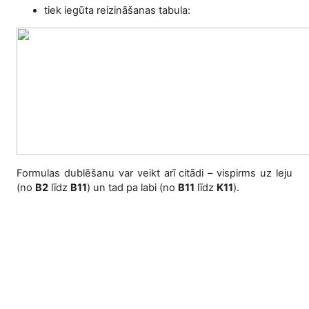
tiek iegūta reizināšanas tabula:
Formulas dublēšanu var veikt arī citādi – vispirms uz leju
(no
B2
līdz
B11
) un tad pa labi (no
B11
līdz
K11
).