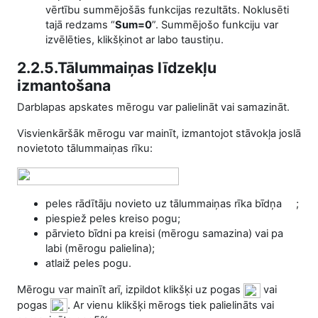
vērtību summējošās funkcijas rezultāts. Noklusēti
tajā redzams “
Sum=0
”. Summējošo funkciju var
izvēlēties, klikšķinot ar labo taustiņu.
2.2.5.Tālummaiņas līdzekļu
izmantošana
Darblapas apskates mērogu var palielināt vai samazināt.
Visvienkāršāk mērogu var mainīt, izmantojot stāvokļa joslā
novietoto tālummaiņas rīku:
peles rādītāju novieto uz tālummaiņas rīka bīdņa
;
piespiež peles kreiso pogu;
pārvieto bīdni pa kreisi (mērogu samazina) vai pa
labi (mērogu palielina);
atlaiž peles pogu.
Mērogu var mainīt arī, izpildot klikšķi uz pogas
vai
pogas
. Ar vienu klikšķi mērogs tiek palielināts vai