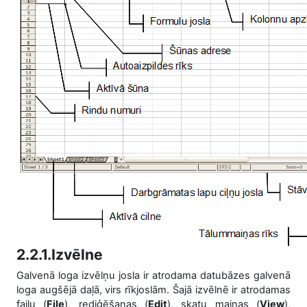
2.2.1.Izvēlne
Galvenā loga izvēlņu josla ir atrodama datubāzes galvenā
loga augšējā daļā, virs rīkjoslām. Šajā izvēlnē ir atrodamas
failu (
File
), rediģēšanas (
Edit
), skatu maiņas (
View
),