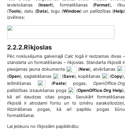
ievietošanas (
Insert
), formatēšanas (
Format
), rīku
(
Tools
), datu (
Data
), logu (
Window
) un palīdzības (
Help
)
izvēlnes:
2.2.2.Rīkjoslas
P
ēc noklusējuma galvenajā
Calc
logā ir redzamas divas –
standarta un formatēšanas – rīkjoslas. Standarta rīkjoslā ir
pieejamas jauna
dokumenta
(
New
), atvēršanas
(
Open
), saglabāšanas
(
Save
), kopēšanas
(
Copy
),
ielīmēšanas
(
Paste
) pogas,
OpenOffice.Org
palīdzības izsaukšanas poga
(
OpenOffice.Org Help
),
kā arī daudzas citas pogas. Savukārt formatēšanas
rīkjoslā ir atrodami fontu un to izmēru sarakstlodziņi,
līdzināšanas pogas, kā arī papildu pogas šūnu
formatēšanai.
Lai jebkuru no rīkjoslām papildinātu: