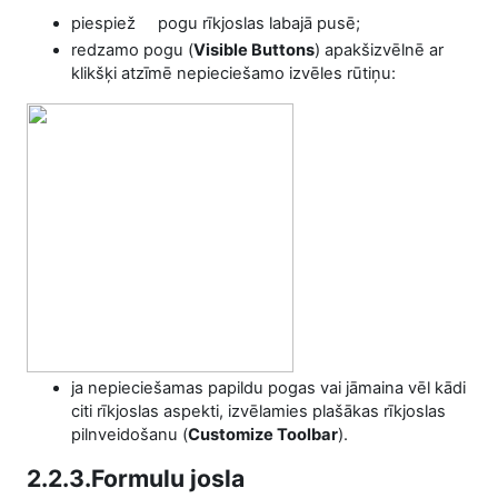
piespiež
pogu rīkjoslas labajā pusē;
redzamo pogu (
Visible Buttons
) apakšizvēlnē ar
klikšķi atzīmē nepieciešamo izvēles rūtiņu:
ja nepieciešamas papildu pogas vai jāmaina vēl kādi
citi rīkjoslas aspekti, izvēlamies plašākas rīkjoslas
pilnveidošanu (
Customize Toolbar
).
2.2.3.Formulu josla