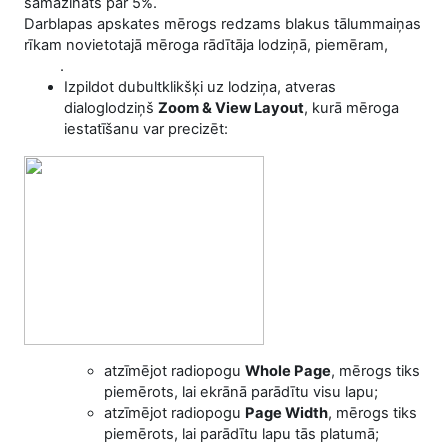
samazināts par 5%.
Darblapas apskates mērogs redzams blakus tālummaiņas
rīkam novietotajā mēroga rādītāja lodziņā, piemēram,
.
Izpildot dubultklikšķi uz lodziņa, atveras
dialoglodziņš
Zoom & View Layout
, kurā mēroga
iestatīšanu var precizēt:
atzīmējot radiopogu
Whole Page
, mērogs tiks
piemērots, lai ekrānā parādītu visu lapu;
atzīmējot radiopogu
Page Width
, mērogs tiks
piemērots, lai parādītu lapu tās platumā;