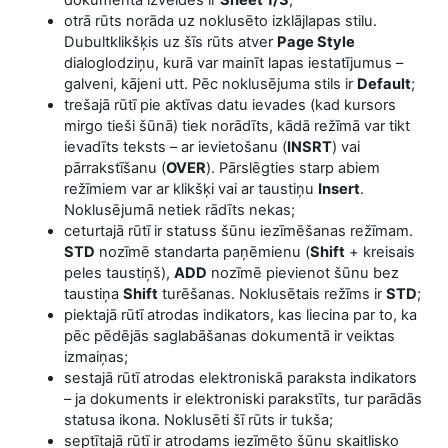
dokumenta izveides ir
Sheet 1/3
;
otrā rūts norāda uz noklusēto izklājlapas stilu.
Dubultklikšķis uz šīs rūts atver
Page Style
dialoglodziņu, kurā var mainīt lapas iestatījumus –
galveni, kājeni utt. Pēc noklusējuma stils ir
Default
;
trešajā rūtī pie aktīvas datu ievades (kad kursors
mirgo tieši šūnā) tiek norādīts, kādā režīmā var tikt
ievadīts teksts – ar ievietošanu (
INSRT
) vai
pārrakstīšanu (
OVER
). Pārslēgties starp abiem
režīmiem var ar klikšķi vai ar taustiņu
Insert
.
Noklusējumā netiek rādīts nekas;
ceturtajā rūtī ir statuss šūnu iezīmēšanas režīmam.
STD
nozīmē standarta paņēmienu (
Shift
+ kreisais
peles taustiņš),
ADD
nozīmē pievienot šūnu bez
taustiņa
Shift
turēšanas. Noklusētais režīms ir
STD
;
piektajā rūtī atrodas indikators, kas liecina par to, ka
pēc pēdējās saglabāšanas dokumentā ir veiktas
izmaiņas;
sestajā rūtī atrodas elektroniskā paraksta indikators
– ja dokuments ir elektroniski parakstīts, tur parādās
statusa ikona. Noklusēti šī rūts ir tukša;
septītajā rūtī ir atrodams iezīmēto šūnu skaitlisko