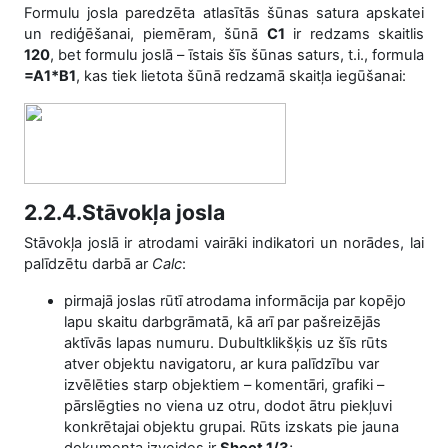
Formulu josla paredzēta atlasītās šūnas satura apskatei
un rediģēšanai, piemēram, šūnā
C1
ir redzams skaitlis
120
, bet formulu joslā – īstais šīs šūnas saturs, t.i., formula
=A1*B1
, kas tiek lietota šūnā redzamā skaitļa iegūšanai:
2.2.4.Stāvokļa josla
Stāvokļa joslā ir atrodami vairāki indikatori un norādes, lai
palīdzētu darbā ar
Calc
:
pirmajā joslas rūtī atrodama informācija par kopējo
lapu skaitu darbgrāmatā, kā arī par pašreizējās
aktīvās lapas numuru. Dubultklikšķis uz šīs rūts
atver objektu navigatoru, ar kura palīdzību var
izvēlēties starp objektiem – komentāri, grafiki –
pārslēgties no viena uz otru, dodot ātru piekļuvi
konkrētajai objektu grupai. Rūts izskats pie jauna