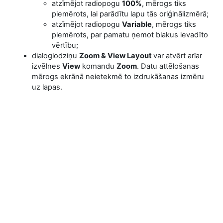
atzīmējot radiopogu
100%
, mērogs tiks
piemērots, lai parādītu lapu tās oriģinālizmērā;
atzīmējot radiopogu
Variable
, mērogs tiks
piemērots, par pamatu ņemot blakus ievadīto
vērtību;
dialoglodziņu
Zoom & View Layout
var atvērt arī
ar
izvēlnes
View
komandu
Zoom
. Datu attēlošanas
mērogs ekrānā neietekmē to izdrukāšanas izmēru
uz lapas.